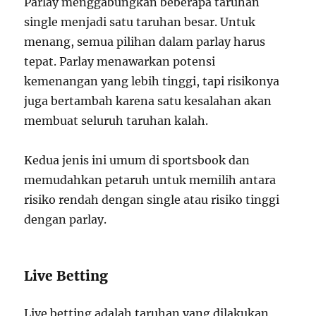
Parlay menggabungkan beberapa taruhan
single menjadi satu taruhan besar. Untuk
menang, semua pilihan dalam parlay harus
tepat. Parlay menawarkan potensi
kemenangan yang lebih tinggi, tapi risikonya
juga bertambah karena satu kesalahan akan
membuat seluruh taruhan kalah.
Kedua jenis ini umum di sportsbook dan
memudahkan petaruh untuk memilih antara
risiko rendah dengan single atau risiko tinggi
dengan parlay.
Live Betting
Live betting adalah taruhan yang dilakukan