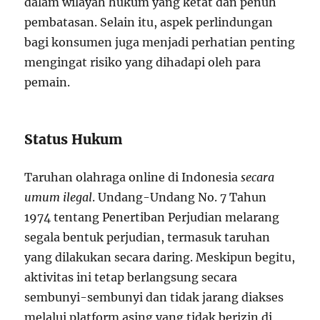
dalam wilayah hukum yang ketat dan penuh
pembatasan. Selain itu, aspek perlindungan
bagi konsumen juga menjadi perhatian penting
mengingat risiko yang dihadapi oleh para
pemain.
Status Hukum
Taruhan olahraga online di Indonesia
secara
umum ilegal
. Undang-Undang No. 7 Tahun
1974 tentang Penertiban Perjudian melarang
segala bentuk perjudian, termasuk taruhan
yang dilakukan secara daring. Meskipun begitu,
aktivitas ini tetap berlangsung secara
sembunyi-sembunyi dan tidak jarang diakses
melalui platform asing yang tidak berizin di