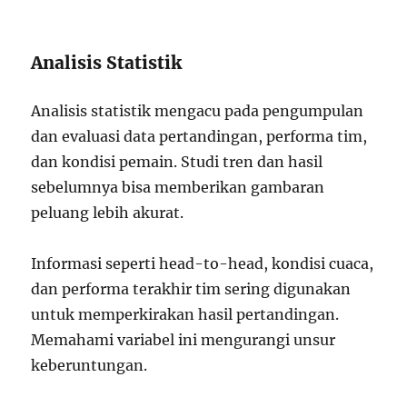
Analisis Statistik
Analisis statistik mengacu pada pengumpulan
dan evaluasi data pertandingan, performa tim,
dan kondisi pemain. Studi tren dan hasil
sebelumnya bisa memberikan gambaran
peluang lebih akurat.
Informasi seperti head-to-head, kondisi cuaca,
dan performa terakhir tim sering digunakan
untuk memperkirakan hasil pertandingan.
Memahami variabel ini mengurangi unsur
keberuntungan.