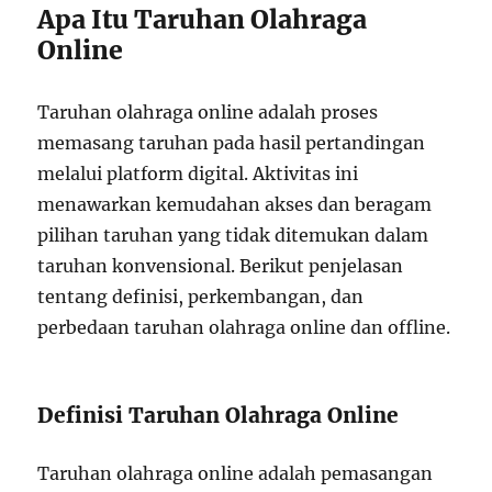
Apa Itu Taruhan Olahraga
Online
Taruhan olahraga online adalah proses
memasang taruhan pada hasil pertandingan
melalui platform digital. Aktivitas ini
menawarkan kemudahan akses dan beragam
pilihan taruhan yang tidak ditemukan dalam
taruhan konvensional. Berikut penjelasan
tentang definisi, perkembangan, dan
perbedaan taruhan olahraga online dan offline.
Definisi Taruhan Olahraga Online
Taruhan olahraga online adalah pemasangan