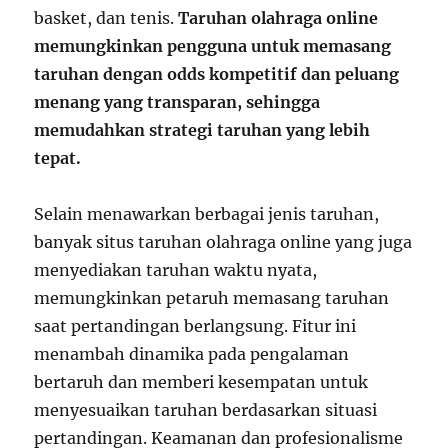
basket, dan tenis.
Taruhan olahraga online
memungkinkan pengguna untuk memasang
taruhan dengan odds kompetitif dan peluang
menang yang transparan, sehingga
memudahkan strategi taruhan yang lebih
tepat.
Selain menawarkan berbagai jenis taruhan,
banyak situs taruhan olahraga online yang juga
menyediakan taruhan waktu nyata,
memungkinkan petaruh memasang taruhan
saat pertandingan berlangsung. Fitur ini
menambah dinamika pada pengalaman
bertaruh dan memberi kesempatan untuk
menyesuaikan taruhan berdasarkan situasi
pertandingan. Keamanan dan profesionalisme