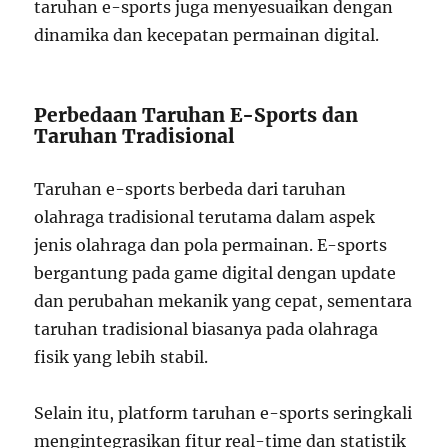
taruhan e-sports juga menyesuaikan dengan
dinamika dan kecepatan permainan digital.
Perbedaan Taruhan E-Sports dan
Taruhan Tradisional
Taruhan e-sports berbeda dari taruhan
olahraga tradisional terutama dalam aspek
jenis olahraga dan pola permainan. E-sports
bergantung pada game digital dengan update
dan perubahan mekanik yang cepat, sementara
taruhan tradisional biasanya pada olahraga
fisik yang lebih stabil.
Selain itu, platform taruhan e-sports seringkali
mengintegrasikan fitur real-time dan statistik