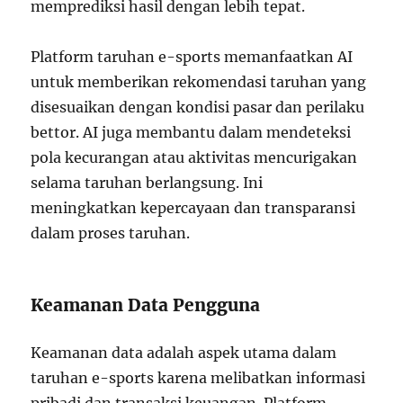
memprediksi hasil dengan lebih tepat.
Platform taruhan e-sports memanfaatkan AI
untuk memberikan rekomendasi taruhan yang
disesuaikan dengan kondisi pasar dan perilaku
bettor. AI juga membantu dalam mendeteksi
pola kecurangan atau aktivitas mencurigakan
selama taruhan berlangsung. Ini
meningkatkan kepercayaan dan transparansi
dalam proses taruhan.
Keamanan Data Pengguna
Keamanan data adalah aspek utama dalam
taruhan e-sports karena melibatkan informasi
pribadi dan transaksi keuangan. Platform