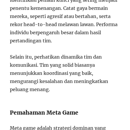
penentu kemenangan. Catat gaya bermain
mereka, seperti agresif atau bertahan, serta
rekor head-to-head melawan lawan. Performa
individu berpengaruh besar dalam hasil
pertandingan tim.
Selain itu, perhatikan dinamika tim dan
komunikasi. Tim yang solid biasanya
menunjukkan koordinasi yang baik,
mengurangi kesalahan dan meningkatkan
peluang menang.
Pemahaman Meta Game
Meta game adalah strategi dominan yang