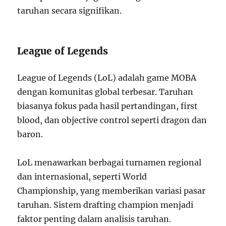
taruhan secara signifikan.
League of Legends
League of Legends (LoL) adalah game MOBA
dengan komunitas global terbesar. Taruhan
biasanya fokus pada hasil pertandingan, first
blood, dan objective control seperti dragon dan
baron.
LoL menawarkan berbagai turnamen regional
dan internasional, seperti World
Championship, yang memberikan variasi pasar
taruhan. Sistem drafting champion menjadi
faktor penting dalam analisis taruhan.