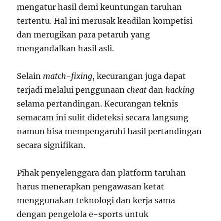
mengatur hasil demi keuntungan taruhan
tertentu. Hal ini merusak keadilan kompetisi
dan merugikan para petaruh yang
mengandalkan hasil asli.
Selain
match-fixing
, kecurangan juga dapat
terjadi melalui penggunaan
cheat
dan
hacking
selama pertandingan. Kecurangan teknis
semacam ini sulit dideteksi secara langsung
namun bisa mempengaruhi hasil pertandingan
secara signifikan.
Pihak penyelenggara dan platform taruhan
harus menerapkan pengawasan ketat
menggunakan teknologi dan kerja sama
dengan pengelola e-sports untuk