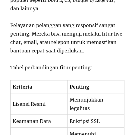
dan lainnya.
Pelayanan pelanggan yang responsif sangat
penting. Mereka bisa menguji melalui fitur live
chat, email, atau telepon untuk memastikan
bantuan cepat saat diperlukan.
Tabel perbandingan fitur penting:
Kriteria
Penting
Menunjukkan
Lisensi Resmi
legalitas
Keamanan Data
Enkripsi SSL
Memenuhi