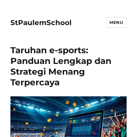
StPaulemSchool
MENU
Taruhan e-sports:
Panduan Lengkap dan
Strategi Menang
Terpercaya