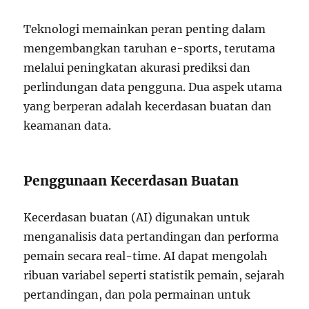
Teknologi memainkan peran penting dalam
mengembangkan taruhan e-sports, terutama
melalui peningkatan akurasi prediksi dan
perlindungan data pengguna. Dua aspek utama
yang berperan adalah kecerdasan buatan dan
keamanan data.
Penggunaan Kecerdasan Buatan
Kecerdasan buatan (AI) digunakan untuk
menganalisis data pertandingan dan performa
pemain secara real-time. AI dapat mengolah
ribuan variabel seperti statistik pemain, sejarah
pertandingan, dan pola permainan untuk