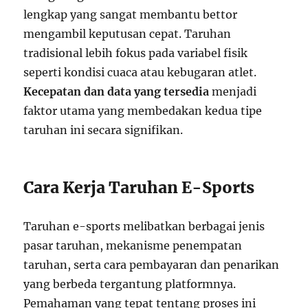
lengkap yang sangat membantu bettor
mengambil keputusan cepat. Taruhan
tradisional lebih fokus pada variabel fisik
seperti kondisi cuaca atau kebugaran atlet.
Kecepatan dan data yang tersedia
menjadi
faktor utama yang membedakan kedua tipe
taruhan ini secara signifikan.
Cara Kerja Taruhan E-Sports
Taruhan e-sports melibatkan berbagai jenis
pasar taruhan, mekanisme penempatan
taruhan, serta cara pembayaran dan penarikan
yang berbeda tergantung platformnya.
Pemahaman yang tepat tentang proses ini