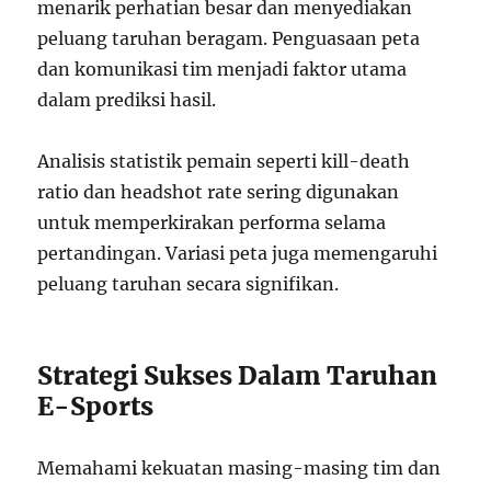
menarik perhatian besar dan menyediakan
peluang taruhan beragam. Penguasaan peta
dan komunikasi tim menjadi faktor utama
dalam prediksi hasil.
Analisis statistik pemain seperti kill-death
ratio dan headshot rate sering digunakan
untuk memperkirakan performa selama
pertandingan. Variasi peta juga memengaruhi
peluang taruhan secara signifikan.
Strategi Sukses Dalam Taruhan
E-Sports
Memahami kekuatan masing-masing tim dan