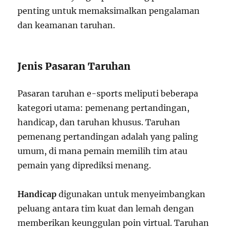
penting untuk memaksimalkan pengalaman
dan keamanan taruhan.
Jenis Pasaran Taruhan
Pasaran taruhan e-sports meliputi beberapa
kategori utama: pemenang pertandingan,
handicap, dan taruhan khusus. Taruhan
pemenang pertandingan adalah yang paling
umum, di mana pemain memilih tim atau
pemain yang diprediksi menang.
Handicap
digunakan untuk menyeimbangkan
peluang antara tim kuat dan lemah dengan
memberikan keunggulan poin virtual. Taruhan