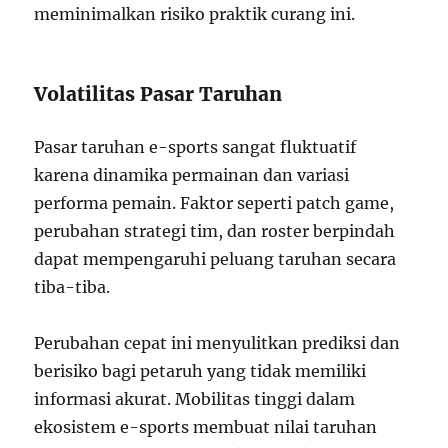
meminimalkan risiko praktik curang ini.
Volatilitas Pasar Taruhan
Pasar taruhan e-sports sangat fluktuatif
karena dinamika permainan dan variasi
performa pemain. Faktor seperti patch game,
perubahan strategi tim, dan roster berpindah
dapat mempengaruhi peluang taruhan secara
tiba-tiba.
Perubahan cepat ini menyulitkan prediksi dan
berisiko bagi petaruh yang tidak memiliki
informasi akurat. Mobilitas tinggi dalam
ekosistem e-sports membuat nilai taruhan