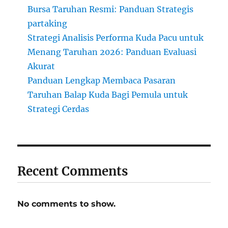
Bursa Taruhan Resmi: Panduan Strategis
partaking
Strategi Analisis Performa Kuda Pacu untuk
Menang Taruhan 2026: Panduan Evaluasi
Akurat
Panduan Lengkap Membaca Pasaran
Taruhan Balap Kuda Bagi Pemula untuk
Strategi Cerdas
Recent Comments
No comments to show.