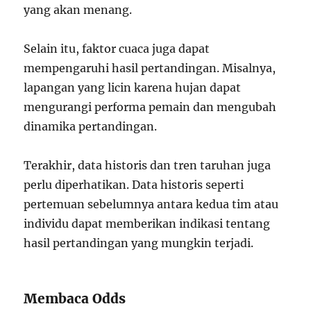
yang akan menang.
Selain itu, faktor cuaca juga dapat
mempengaruhi hasil pertandingan. Misalnya,
lapangan yang licin karena hujan dapat
mengurangi performa pemain dan mengubah
dinamika pertandingan.
Terakhir, data historis dan tren taruhan juga
perlu diperhatikan. Data historis seperti
pertemuan sebelumnya antara kedua tim atau
individu dapat memberikan indikasi tentang
hasil pertandingan yang mungkin terjadi.
Membaca Odds