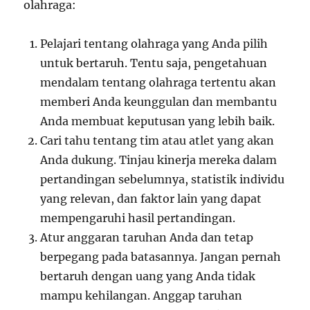
olahraga:
Pelajari tentang olahraga yang Anda pilih
untuk bertaruh. Tentu saja, pengetahuan
mendalam tentang olahraga tertentu akan
memberi Anda keunggulan dan membantu
Anda membuat keputusan yang lebih baik.
Cari tahu tentang tim atau atlet yang akan
Anda dukung. Tinjau kinerja mereka dalam
pertandingan sebelumnya, statistik individu
yang relevan, dan faktor lain yang dapat
mempengaruhi hasil pertandingan.
Atur anggaran taruhan Anda dan tetap
berpegang pada batasannya. Jangan pernah
bertaruh dengan uang yang Anda tidak
mampu kehilangan. Anggap taruhan