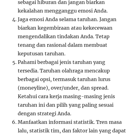
sebagai hiburan dan jangan biarkan
kekalahan mengganggu emosi Anda.
Jaga emosi Anda selama taruhan. Jangan
biarkan kegembiraan atau kekecewaan
mengendalikan tindakan Anda. Tetap
tenang dan rasional dalam membuat
keputusan taruhan.
Pahami berbagai jenis taruhan yang
tersedia. Taruhan olahraga mencakup
berbagai opsi, termasuk taruhan lurus
(moneyline), over/under, dan spread.
Ketahui cara kerja masing-masing jenis
taruhan ini dan pilih yang paling sesuai
dengan strategi Anda.
Manfaatkan informasi statistik. Tren masa
lalu, statistik tim, dan faktor lain yang dapat