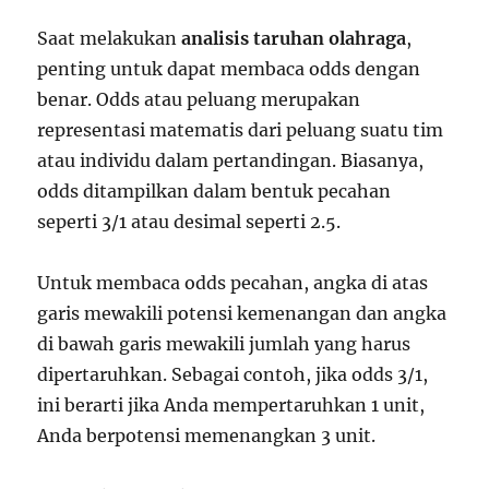
Saat melakukan
analisis taruhan olahraga
,
penting untuk dapat membaca odds dengan
benar. Odds atau peluang merupakan
representasi matematis dari peluang suatu tim
atau individu dalam pertandingan. Biasanya,
odds ditampilkan dalam bentuk pecahan
seperti 3/1 atau desimal seperti 2.5.
Untuk membaca odds pecahan, angka di atas
garis mewakili potensi kemenangan dan angka
di bawah garis mewakili jumlah yang harus
dipertaruhkan. Sebagai contoh, jika odds 3/1,
ini berarti jika Anda mempertaruhkan 1 unit,
Anda berpotensi memenangkan 3 unit.