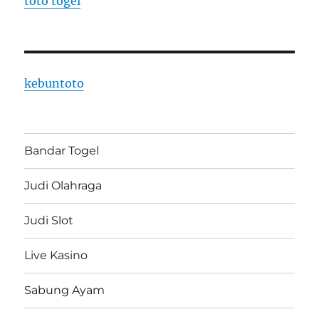
toto togel
kebuntoto
Bandar Togel
Judi Olahraga
Judi Slot
Live Kasino
Sabung Ayam