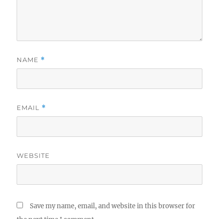
NAME
*
EMAIL
*
WEBSITE
Save my name, email, and website in this browser for