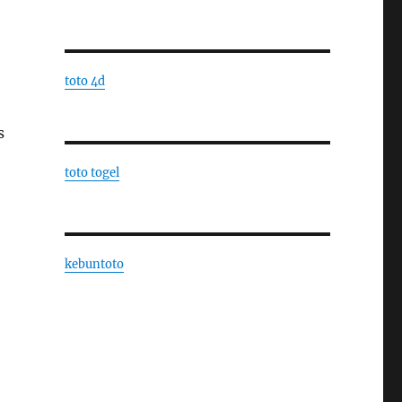
toto 4d
s
toto togel
kebuntoto