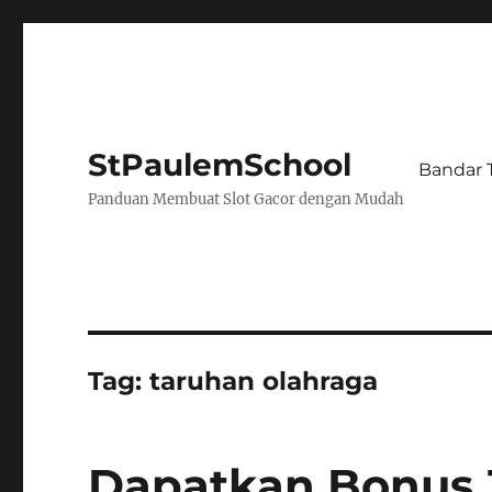
StPaulemSchool
Bandar 
Panduan Membuat Slot Gacor dengan Mudah
Tag:
taruhan olahraga
Dapatkan Bonus J