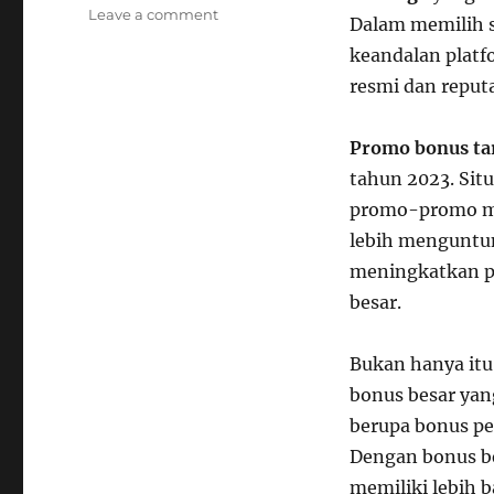
on
Leave a comment
Dalam memilih 
Dapatkan
keandalan platfo
Bonus
Judi
resmi dan reputa
Olahraga
Terbaik
Promo bonus ta
2023
tahun 2023. Sit
promo-promo men
lebih menguntu
meningkatkan p
besar.
Bukan hanya itu
bonus besar yang
berupa bonus pe
Dengan bonus be
memiliki lebih