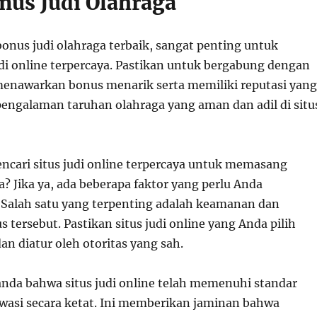
nus Judi Olahraga
onus judi olahraga terbaik, sangat penting untuk
udi online terpercaya. Pastikan untuk bergabung dengan
menawarkan bonus menarik serta memiliki reputasi yang
pengalaman taruhan olahraga yang aman dan adil di situ
cari situs judi online terpercaya untuk memasang
? Jika ya, ada beberapa faktor yang perlu Anda
Salah satu yang terpenting adalah keamanan dan
s tersebut. Pastikan situs judi online yang Anda pilih
dan diatur oleh otoritas yang sah.
tanda bahwa situs judi online telah memenuhi standar
awasi secara ketat. Ini memberikan jaminan bahwa