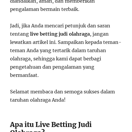
diandalkan, aman, dan memberikan
pengalaman bermain terbaik.
Jadi, jika Anda mencari petunjuk dan saran
tentang
live betting judi olahraga
, jangan
lewatkan artikel ini. Sampaikan kepada teman-
teman Anda yang tertarik dalam taruhan
olahraga, sehingga kami dapat berbagi
pengetahuan dan pengalaman yang
bermanfaat.
Selamat membaca dan semoga sukses dalam
taruhan olahraga Anda!
Apa itu Live Betting Judi