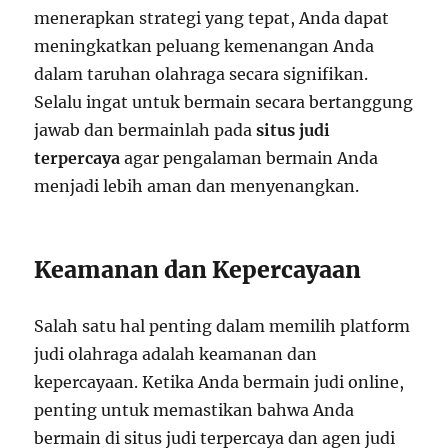
menerapkan strategi yang tepat, Anda dapat
meningkatkan peluang kemenangan Anda
dalam taruhan olahraga secara signifikan.
Selalu ingat untuk bermain secara bertanggung
jawab dan bermainlah pada
situs judi
terpercaya
agar pengalaman bermain Anda
menjadi lebih aman dan menyenangkan.
Keamanan dan Kepercayaan
Salah satu hal penting dalam memilih platform
judi olahraga adalah keamanan dan
kepercayaan. Ketika Anda bermain judi online,
penting untuk memastikan bahwa Anda
bermain di situs judi terpercaya dan agen judi