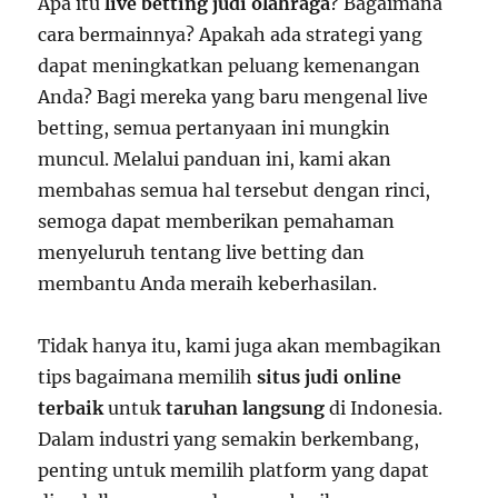
Apa itu
live betting judi olahraga
? Bagaimana
cara bermainnya? Apakah ada strategi yang
dapat meningkatkan peluang kemenangan
Anda? Bagi mereka yang baru mengenal live
betting, semua pertanyaan ini mungkin
muncul. Melalui panduan ini, kami akan
membahas semua hal tersebut dengan rinci,
semoga dapat memberikan pemahaman
menyeluruh tentang live betting dan
membantu Anda meraih keberhasilan.
Tidak hanya itu, kami juga akan membagikan
tips bagaimana memilih
situs judi online
terbaik
untuk
taruhan langsung
di Indonesia.
Dalam industri yang semakin berkembang,
penting untuk memilih platform yang dapat