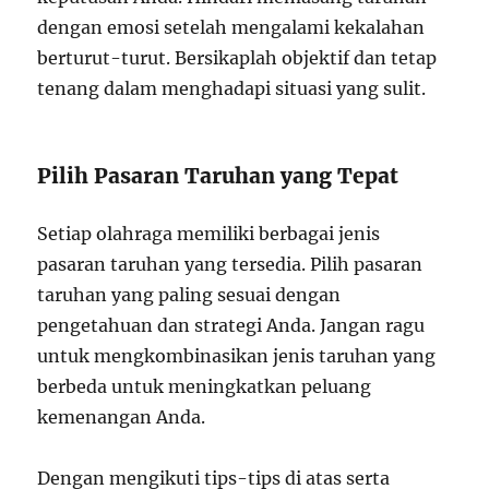
dengan emosi setelah mengalami kekalahan
berturut-turut. Bersikaplah objektif dan tetap
tenang dalam menghadapi situasi yang sulit.
Pilih Pasaran Taruhan yang Tepat
Setiap olahraga memiliki berbagai jenis
pasaran taruhan yang tersedia. Pilih pasaran
taruhan yang paling sesuai dengan
pengetahuan dan strategi Anda. Jangan ragu
untuk mengkombinasikan jenis taruhan yang
berbeda untuk meningkatkan peluang
kemenangan Anda.
Dengan mengikuti tips-tips di atas serta