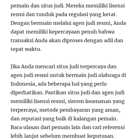
pemain dan situs judi. Mereka memiliki lisensi
resmi dan tunduk pada regulasi yang ketat.
Dengan bermain melalui agen judi resmi, Anda
dapat memiliki kepercayaan penuh bahwa
transaksi Anda akan diproses dengan adil dan
tepat waktu.
Jika Anda mencari situs judi terpercaya dan
agen judi resmi untuk bermain judi olahraga di
Indonesia, ada beberapa hal yang perlu
diperhatikan. Pastikan situs judi dan agen judi
memiliki lisensi resmi, sistem keamanan yang
terpercaya, metode pembayaran yang aman,
dan reputasi yang baik di kalangan pemain.
Baca ulasan dari pemain lain dan cari referensi
lebih lanjut sebelum membuat keputusan.