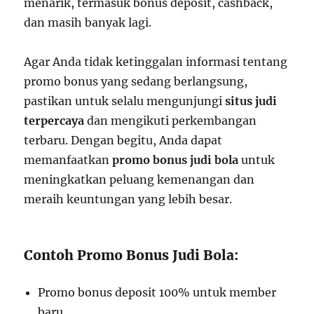
menarik, termasuk bonus deposit, cashback,
dan masih banyak lagi.
Agar Anda tidak ketinggalan informasi tentang
promo bonus yang sedang berlangsung,
pastikan untuk selalu mengunjungi
situs judi
terpercaya
dan mengikuti perkembangan
terbaru. Dengan begitu, Anda dapat
memanfaatkan
promo bonus judi bola
untuk
meningkatkan peluang kemenangan dan
meraih keuntungan yang lebih besar.
Contoh Promo Bonus Judi Bola:
Promo bonus deposit 100% untuk member
baru