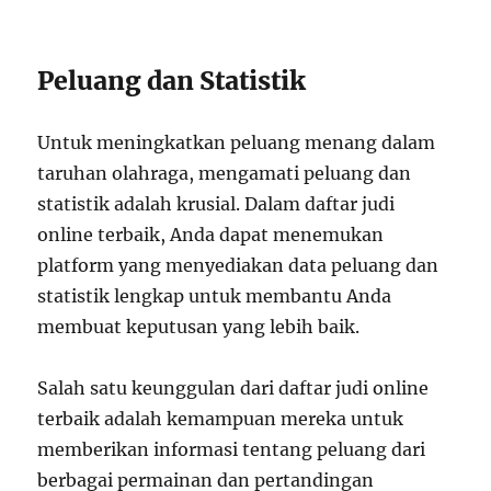
Peluang dan Statistik
Untuk meningkatkan peluang menang dalam
taruhan olahraga, mengamati peluang dan
statistik adalah krusial. Dalam daftar judi
online terbaik, Anda dapat menemukan
platform yang menyediakan data peluang dan
statistik lengkap untuk membantu Anda
membuat keputusan yang lebih baik.
Salah satu keunggulan dari daftar judi online
terbaik adalah kemampuan mereka untuk
memberikan informasi tentang peluang dari
berbagai permainan dan pertandingan