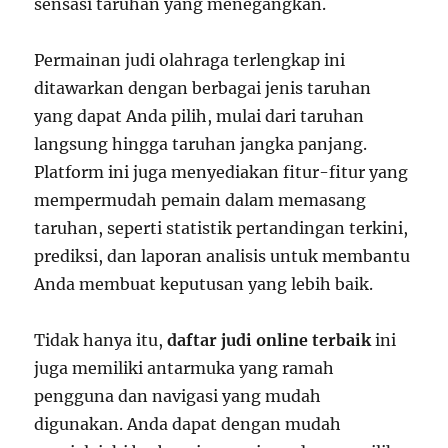
sensasi taruhan yang menegangkan.
Permainan judi olahraga terlengkap ini
ditawarkan dengan berbagai jenis taruhan
yang dapat Anda pilih, mulai dari taruhan
langsung hingga taruhan jangka panjang.
Platform ini juga menyediakan fitur-fitur yang
mempermudah pemain dalam memasang
taruhan, seperti statistik pertandingan terkini,
prediksi, dan laporan analisis untuk membantu
Anda membuat keputusan yang lebih baik.
Tidak hanya itu,
daftar judi online terbaik
ini
juga memiliki antarmuka yang ramah
pengguna dan navigasi yang mudah
digunakan. Anda dapat dengan mudah