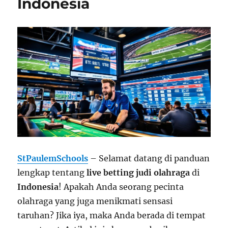
Indonesia
StPaulemSchools
– Selamat datang di panduan
lengkap tentang
live betting judi olahraga
di
Indonesia
! Apakah Anda seorang pecinta
olahraga yang juga menikmati sensasi
taruhan? Jika iya, maka Anda berada di tempat