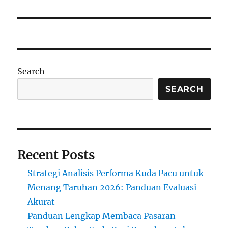
Search
SEARCH
Recent Posts
Strategi Analisis Performa Kuda Pacu untuk
Menang Taruhan 2026: Panduan Evaluasi
Akurat
Panduan Lengkap Membaca Pasaran