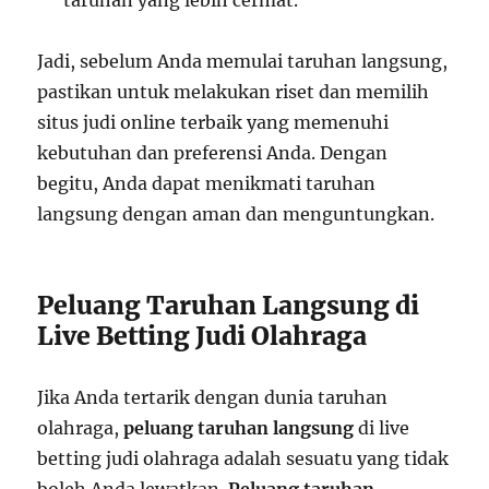
Jadi, sebelum Anda memulai taruhan langsung,
pastikan untuk melakukan riset dan memilih
situs judi online terbaik yang memenuhi
kebutuhan dan preferensi Anda. Dengan
begitu, Anda dapat menikmati taruhan
langsung dengan aman dan menguntungkan.
Peluang Taruhan Langsung di
Live Betting Judi Olahraga
Jika Anda tertarik dengan dunia taruhan
olahraga,
peluang taruhan langsung
di live
betting judi olahraga adalah sesuatu yang tidak
boleh Anda lewatkan.
Peluang taruhan