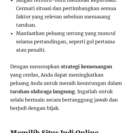
Cermati situasi dan pertimbangkan semua
faktor yang relevan sebelum memasang
taruhan.
Manfaatkan peluang untung yang muncul
selama pertandingan, seperti gol pertama
atau penalti.
Dengan menerapkan
strategi kemenangan
yang cerdas, Anda dapat meningkatkan
peluang Anda untuk meraih keuntungan dalam
taruhan olahraga langsung
. Ingatlah untuk
selalu bermain secara bertanggung jawab dan
berjudi dengan bijak.
Memilih Situs Judi Online