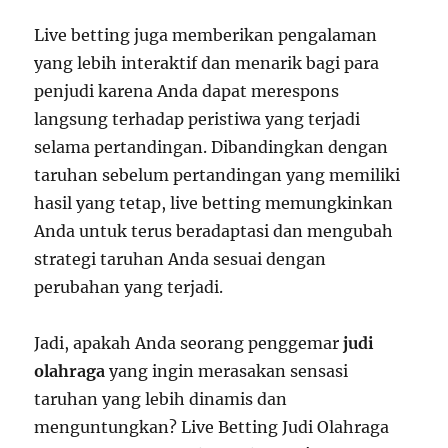
Live betting juga memberikan pengalaman
yang lebih interaktif dan menarik bagi para
penjudi karena Anda dapat merespons
langsung terhadap peristiwa yang terjadi
selama pertandingan. Dibandingkan dengan
taruhan sebelum pertandingan yang memiliki
hasil yang tetap, live betting memungkinkan
Anda untuk terus beradaptasi dan mengubah
strategi taruhan Anda sesuai dengan
perubahan yang terjadi.
Jadi, apakah Anda seorang penggemar
judi
olahraga
yang ingin merasakan sensasi
taruhan yang lebih dinamis dan
menguntungkan? Live Betting Judi Olahraga