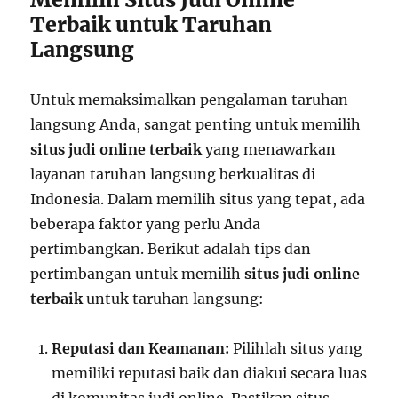
Terbaik untuk Taruhan
Langsung
Untuk memaksimalkan pengalaman taruhan
langsung Anda, sangat penting untuk memilih
situs judi online terbaik
yang menawarkan
layanan taruhan langsung berkualitas di
Indonesia. Dalam memilih situs yang tepat, ada
beberapa faktor yang perlu Anda
pertimbangkan. Berikut adalah tips dan
pertimbangan untuk memilih
situs judi online
terbaik
untuk taruhan langsung:
Reputasi dan Keamanan:
Pilihlah situs yang
memiliki reputasi baik dan diakui secara luas
di komunitas judi online. Pastikan situs