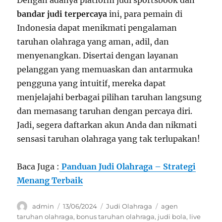
bandar judi terpercaya
ini, para pemain di
Indonesia dapat menikmati pengalaman
taruhan olahraga yang aman, adil, dan
menyenangkan. Disertai dengan layanan
pelanggan yang memuaskan dan antarmuka
pengguna yang intuitif, mereka dapat
menjelajahi berbagai pilihan taruhan langsung
dan memasang taruhan dengan percaya diri.
Jadi, segera daftarkan akun Anda dan nikmati
sensasi taruhan olahraga yang tak terlupakan!
Baca Juga :
Panduan Judi Olahraga – Strategi
Menang Terbaik
Author
Posted
Categories
Tags
admin
13/06/2024
Judi Olahraga
agen
on
taruhan olahraga
,
bonus taruhan olahraga
,
judi bola
,
live