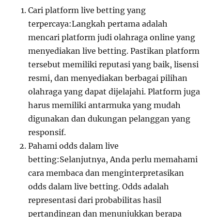
Cari platform live betting yang
terpercaya:Langkah pertama adalah
mencari platform judi olahraga online yang
menyediakan live betting. Pastikan platform
tersebut memiliki reputasi yang baik, lisensi
resmi, dan menyediakan berbagai pilihan
olahraga yang dapat dijelajahi. Platform juga
harus memiliki antarmuka yang mudah
digunakan dan dukungan pelanggan yang
responsif.
Pahami odds dalam live
betting:Selanjutnya, Anda perlu memahami
cara membaca dan menginterpretasikan
odds dalam live betting. Odds adalah
representasi dari probabilitas hasil
pertandingan dan menunjukkan berapa