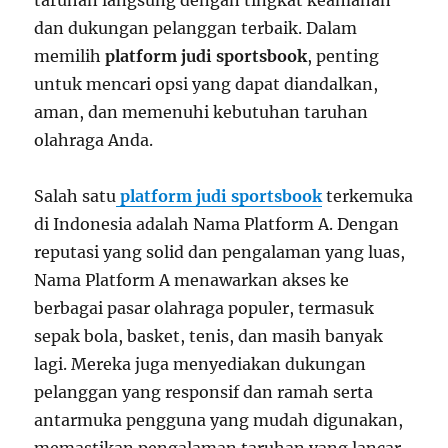
dan dukungan pelanggan terbaik. Dalam
memilih
platform judi sportsbook
, penting
untuk mencari opsi yang dapat diandalkan,
aman, dan memenuhi kebutuhan taruhan
olahraga Anda.
Salah satu
platform judi sportsbook
terkemuka
di Indonesia adalah Nama Platform A. Dengan
reputasi yang solid dan pengalaman yang luas,
Nama Platform A menawarkan akses ke
berbagai pasar olahraga populer, termasuk
sepak bola, basket, tenis, dan masih banyak
lagi. Mereka juga menyediakan dukungan
pelanggan yang responsif dan ramah serta
antarmuka pengguna yang mudah digunakan,
memastikan pengalaman taruhan yang lancar