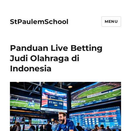
StPaulemSchool
MENU
Panduan Live Betting
Judi Olahraga di
Indonesia