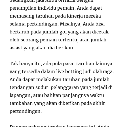
penampilan individu pemain, Anda dapat
memasang taruhan pada kinerja mereka
selama pertandingan. Misalnya, Anda bisa
bertaruh pada jumlah gol yang akan dicetak
oleh seorang pemain tertentu, atau jumlah
assist yang akan dia berikan.
Tak hanya itu, ada pula pasar taruhan lainnya
yang tersedia dalam live betting judi olahraga.
Anda dapat melakukan taruhan pada jumlah
tendangan sudut, pelanggaran yang terjadi di
lapangan, atau bahkan panjangnya waktu
tambahan yang akan diberikan pada akhir
pertandingan.
Dengan peluang taruhan langsung ini, Anda