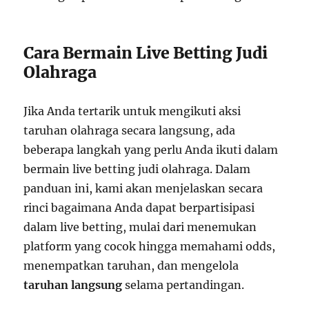
Cara Bermain Live Betting Judi
Olahraga
Jika Anda tertarik untuk mengikuti aksi
taruhan olahraga secara langsung, ada
beberapa langkah yang perlu Anda ikuti dalam
bermain live betting judi olahraga. Dalam
panduan ini, kami akan menjelaskan secara
rinci bagaimana Anda dapat berpartisipasi
dalam live betting, mulai dari menemukan
platform yang cocok hingga memahami odds,
menempatkan taruhan, dan mengelola
taruhan langsung
selama pertandingan.