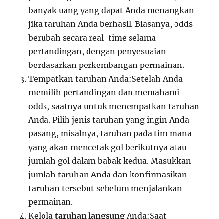
banyak uang yang dapat Anda menangkan
jika taruhan Anda berhasil. Biasanya, odds
berubah secara real-time selama
pertandingan, dengan penyesuaian
berdasarkan perkembangan permainan.
Tempatkan taruhan Anda:Setelah Anda
memilih pertandingan dan memahami
odds, saatnya untuk menempatkan taruhan
Anda. Pilih jenis taruhan yang ingin Anda
pasang, misalnya, taruhan pada tim mana
yang akan mencetak gol berikutnya atau
jumlah gol dalam babak kedua. Masukkan
jumlah taruhan Anda dan konfirmasikan
taruhan tersebut sebelum menjalankan
permainan.
Kelola
taruhan langsung
Anda:Saat