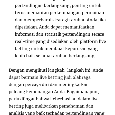
pertandingan berlangsung, penting untuk
terus memantau perkembangan permainan
dan memperbarui strategi taruhan Anda jika
diperlukan. Anda dapat memanfaatkan
informasi dan statistik pertandingan secara
real-time yang disediakan oleh platform live
betting untuk membuat keputusan yang
lebih baik selama taruhan berlangsung.
Dengan mengikuti langkah-langkah ini, Anda
dapat bermain live betting judi olahraga
dengan percaya diri dan meningkatkan
peluang kemenangan Anda. Bagaimanapun,
perlu diingat bahwa keberhasilan dalam live
betting juga melibatkan pemahaman dan
analisis yang baik terhadap pertandingan yang