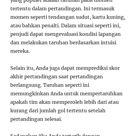
tertentu dalam pertandingan. Ini termasuk
momen seperti tendangan sudut, kartu kuning,
atau bahkan penalti. Dalam situasi seperti ini,
penjudi dapat mengevaluasi kondisi lapangan
dan melakukan taruhan berdasarkan intuisi
mereka.
Selain itu, Anda juga dapat memprediksi skor
akhir pertandingan saat pertandingan
berlangsung. Taruhan seperti ini
memungkinkan Anda untuk mempertaruhkan
apakah tim akan memperoleh lebih dari atau
kurang dari jumlah gol tertentu setelah
pertandingan selesai.
Sedangkan jika Anda tertarik dengan