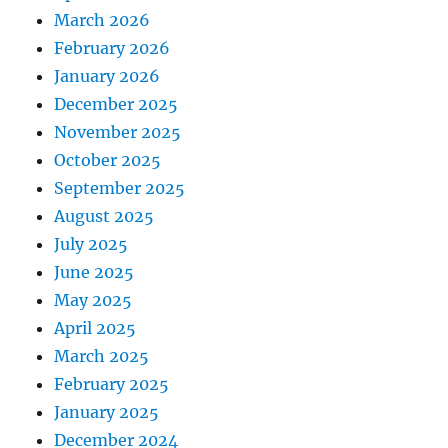
March 2026
February 2026
January 2026
December 2025
November 2025
October 2025
September 2025
August 2025
July 2025
June 2025
May 2025
April 2025
March 2025
February 2025
January 2025
December 2024