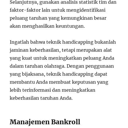
Selanjutnya, gunakan analisis statistik tim dan
faktor-faktor lain untuk mengidentifikasi
peluang taruhan yang kemungkinan besar
akan menghasilkan keuntungan.
Ingatlah bahwa teknik handicapping bukanlah
jaminan keberhasilan, tetapi merupakan alat
yang kuat untuk meningkatkan peluang Anda
dalam taruhan olahraga. Dengan penggunaan
yang bijaksana, teknik handicapping dapat
membantu Anda membuat keputusan yang
lebih terinformasi dan meningkatkan
keberhasilan taruhan Anda.
Manajemen Bankroll