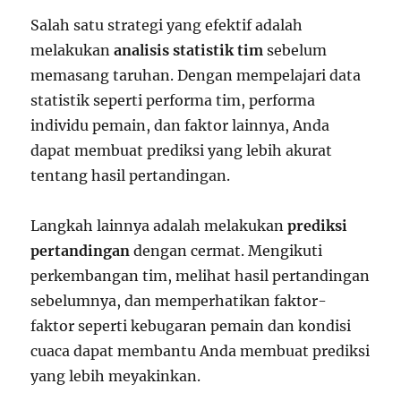
Salah satu strategi yang efektif adalah
melakukan
analisis statistik tim
sebelum
memasang taruhan. Dengan mempelajari data
statistik seperti performa tim, performa
individu pemain, dan faktor lainnya, Anda
dapat membuat prediksi yang lebih akurat
tentang hasil pertandingan.
Langkah lainnya adalah melakukan
prediksi
pertandingan
dengan cermat. Mengikuti
perkembangan tim, melihat hasil pertandingan
sebelumnya, dan memperhatikan faktor-
faktor seperti kebugaran pemain dan kondisi
cuaca dapat membantu Anda membuat prediksi
yang lebih meyakinkan.