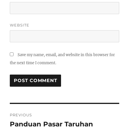
WEBSITE
Save my name, email, and website in this browser for
the next time I comment.
Post
PREVIOUS
navigation
Panduan Pasar Taruhan
Previous