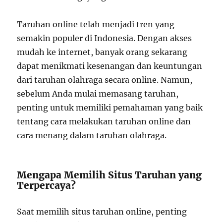
Taruhan online telah menjadi tren yang
semakin populer di Indonesia. Dengan akses
mudah ke internet, banyak orang sekarang
dapat menikmati kesenangan dan keuntungan
dari taruhan olahraga secara online. Namun,
sebelum Anda mulai memasang taruhan,
penting untuk memiliki pemahaman yang baik
tentang cara melakukan taruhan online dan
cara menang dalam taruhan olahraga.
Mengapa Memilih Situs Taruhan yang
Terpercaya?
Saat memilih situs taruhan online, penting