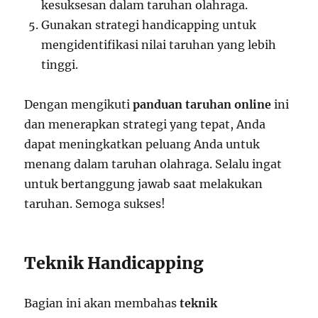
kesuksesan dalam taruhan olahraga.
Gunakan strategi handicapping untuk
mengidentifikasi nilai taruhan yang lebih
tinggi.
Dengan mengikuti
panduan taruhan online
ini
dan menerapkan strategi yang tepat, Anda
dapat meningkatkan peluang Anda untuk
menang dalam taruhan olahraga. Selalu ingat
untuk bertanggung jawab saat melakukan
taruhan. Semoga sukses!
Teknik Handicapping
Bagian ini akan membahas
teknik