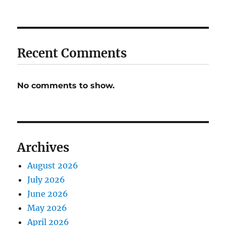
Recent Comments
No comments to show.
Archives
August 2026
July 2026
June 2026
May 2026
April 2026