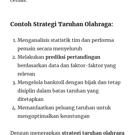
Contoh Strategi Taruhan Olahraga:
Menganalisis statistik tim dan performa
pemain secara menyeluruh
Melakukan
prediksi pertandingan
berdasarkan data dan faktor-faktor yang
relevan
Mengelola bankroll dengan bijak dan tetap
disiplin dalam batas taruhan yang
ditetapkan
Memanfaatkan peluang taruhan untuk
mengoptimalkan keuntungan
Dengan menerapkan
strategi taruhan olahraga