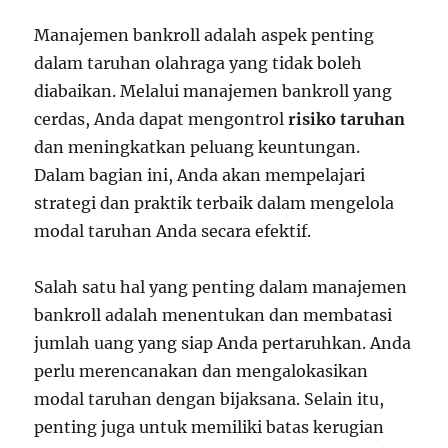
Manajemen bankroll adalah aspek penting
dalam taruhan olahraga yang tidak boleh
diabaikan. Melalui manajemen bankroll yang
cerdas, Anda dapat mengontrol
risiko taruhan
dan meningkatkan peluang keuntungan.
Dalam bagian ini, Anda akan mempelajari
strategi dan praktik terbaik dalam mengelola
modal taruhan Anda secara efektif.
Salah satu hal yang penting dalam manajemen
bankroll adalah menentukan dan membatasi
jumlah uang yang siap Anda pertaruhkan. Anda
perlu merencanakan dan mengalokasikan
modal taruhan dengan bijaksana. Selain itu,
penting juga untuk memiliki batas kerugian