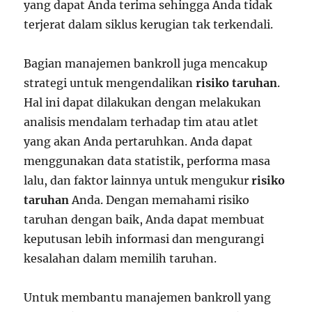
yang dapat Anda terima sehingga Anda tidak
terjerat dalam siklus kerugian tak terkendali.
Bagian manajemen bankroll juga mencakup
strategi untuk mengendalikan
risiko taruhan
.
Hal ini dapat dilakukan dengan melakukan
analisis mendalam terhadap tim atau atlet
yang akan Anda pertaruhkan. Anda dapat
menggunakan data statistik, performa masa
lalu, dan faktor lainnya untuk mengukur
risiko
taruhan
Anda. Dengan memahami risiko
taruhan dengan baik, Anda dapat membuat
keputusan lebih informasi dan mengurangi
kesalahan dalam memilih taruhan.
Untuk membantu manajemen bankroll yang