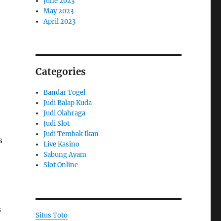
June 2023
May 2023
April 2023
Categories
Bandar Togel
Judi Balap Kuda
Judi Olahraga
Judi Slot
Judi Tembak Ikan
s
Live Kasino
Sabung Ayam
Slot Online
s
Situs Toto