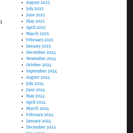
August 2025
July 2025
June 2025
May 2025
i
April 2025
March 2025
February 2025
January 2025
December 2024
November 2024
October 2024
September 2024
August 2024
July 2024
June 2024
May 2024
April 2024
March 2024
February 2024
January 2024
December 2023