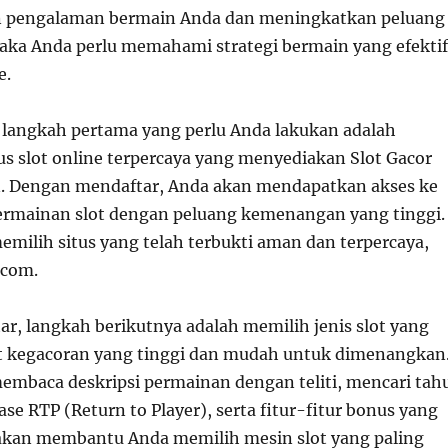
pengalaman bermain Anda dan meningkatkan peluang
ka Anda perlu memahami strategi bermain yang efektif
e.
langkah pertama yang perlu Anda lakukan adalah
us slot online terpercaya yang menyediakan Slot Gacor
. Dengan mendaftar, Anda akan mendapatkan akses ke
permainan slot dengan peluang kemenangan yang tinggi.
emilih situs yang telah terbukti aman dan terpercaya,
.com.
ar, langkah berikutnya adalah memilih jenis slot yang
t kegacoran yang tinggi dan mudah untuk dimenangkan
embaca deskripsi permainan dengan teliti, mencari tah
se RTP (Return to Player), serta fitur-fitur bonus yang
 akan membantu Anda memilih mesin slot yang paling