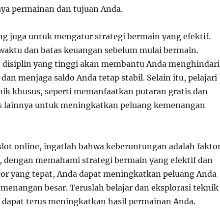
ya permainan dan tujuan Anda.
ing juga untuk mengatur strategi bermain yang efektif.
waktu dan batas keuangan sebelum mulai bermain.
 disiplin yang tinggi akan membantu Anda menghindari
dan menjaga saldo Anda tetap stabil. Selain itu, pelajari
nik khusus, seperti memanfaatkan putaran gratis dan
us lainnya untuk meningkatkan peluang kemenangan
lot online, ingatlah bahwa keberuntungan adalah fakto
 dengan memahami strategi bermain yang efektif dan
cor yang tepat, Anda dapat meningkatkan peluang Anda
menangan besar. Teruslah belajar dan eksplorasi teknik
r dapat terus meningkatkan hasil permainan Anda.