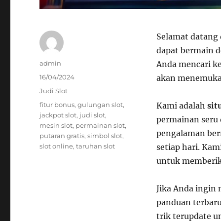
Selamat datang 
dapat bermain 
Author
admin
Anda mencari ke
Posted
16/04/2024
akan menemukan
on
Categories
Judi Slot
Tags
fitur bonus
,
gulungan slot
,
Kami adalah
sit
jackpot slot
,
judi slot
,
permainan seru
mesin slot
,
permainan slot
,
pengalaman ber
putaran gratis
,
simbol slot
,
slot online
,
taruhan slot
setiap hari. Ka
untuk memberika
Jika Anda ingi
panduan terbar
trik terupdate 