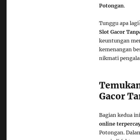
Potongan
.
Tunggu apa lagi
Slot Gacor Tan
keuntungan men
kemenangan besa
nikmati pengala
Temukan 
Gacor Ta
Bagian kedua i
online terperca
Potongan. Dala