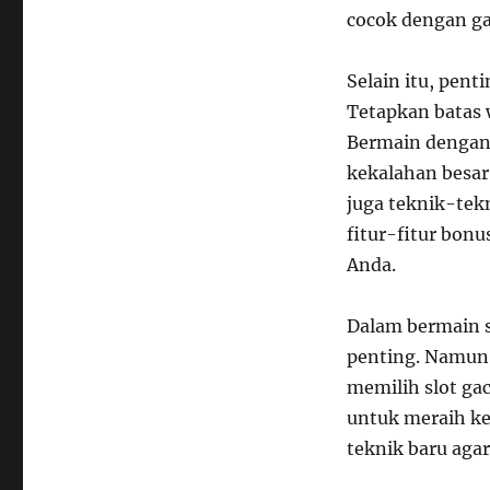
cocok dengan ga
Selain itu, pent
Tetapkan batas 
Bermain dengan
kekalahan besar 
juga teknik-tek
fitur-fitur bon
Anda.
Dalam bermain s
penting. Namun,
memilih slot ga
untuk meraih ke
teknik baru aga