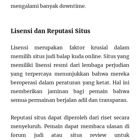
mengalami banyak downtime.
Lisensi dan Reputasi Situs
Lisensi merupakan faktor krusial dalam
memilih situs judi balap kuda online. Situs yang
memiliki lisensi resmi dari lembaga perjudian
yang terpercaya menunjukkan bahwa mereka
beroperasi dalam peraturan yang ketat. Hal ini
memberikan jaminan bagi pemain bahwa
semua permainan berjalan adil dan transparan.
Reputasi situs dapat diperoleh dari riset secara
menyeluruh. Pemain dapat membaca ulasan di
forum judi atau situs review untuk