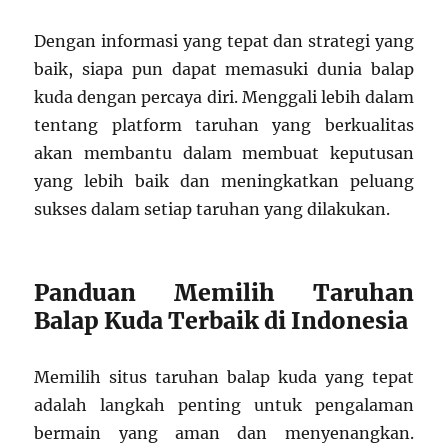
Dengan informasi yang tepat dan strategi yang
baik, siapa pun dapat memasuki dunia balap
kuda dengan percaya diri. Menggali lebih dalam
tentang platform taruhan yang berkualitas
akan membantu dalam membuat keputusan
yang lebih baik dan meningkatkan peluang
sukses dalam setiap taruhan yang dilakukan.
Panduan Memilih Taruhan
Balap Kuda Terbaik di Indonesia
Memilih situs taruhan balap kuda yang tepat
adalah langkah penting untuk pengalaman
bermain yang aman dan menyenangkan.