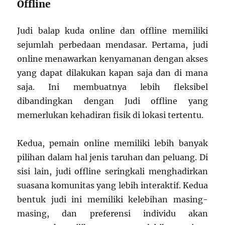
Offline
Judi balap kuda online dan offline memiliki
sejumlah perbedaan mendasar. Pertama, judi
online menawarkan kenyamanan dengan akses
yang dapat dilakukan kapan saja dan di mana
saja. Ini membuatnya lebih fleksibel
dibandingkan dengan Judi offline yang
memerlukan kehadiran fisik di lokasi tertentu.
Kedua, pemain online memiliki lebih banyak
pilihan dalam hal jenis taruhan dan peluang. Di
sisi lain, judi offline seringkali menghadirkan
suasana komunitas yang lebih interaktif. Kedua
bentuk judi ini memiliki kelebihan masing-
masing, dan preferensi individu akan