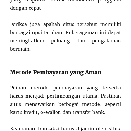
dengan cepat.
Periksa juga apakah situs tersebut memiliki
berbagai opsi taruhan. Keberagaman ini dapat
meningkatkan peluang dan pengalaman
bermain.
Metode Pembayaran yang Aman
Pilihan metode pembayaran yang tersedia
harus menjadi pertimbangan utama. Pastikan
situs menawarkan berbagai metode, seperti
kartu kredit, e-wallet, dan transfer bank.
Keamanan transaksi harus dijamin oleh situs.