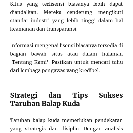
Situs yang terlisensi biasanya lebih dapat
diandalkan. Mereka cenderung mengikuti
standar industri yang lebih tinggi dalam hal
keamanan dan transparansi.
Informasi mengenai lisensi biasanya tersedia di
bagian bawah situs atau dalam halaman
‘Tentang Kami’. Pastikan untuk mencari tahu
dari lembaga pengawas yang kredibel.
Strategi dan Tips Sukses
Taruhan Balap Kuda
Taruhan balap kuda memerlukan pendekatan
yang strategis dan disiplin. Dengan analisis