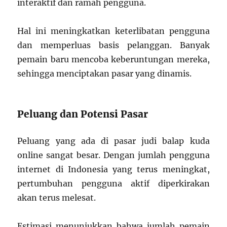
interaktif dan ramah pengguna.
Hal ini meningkatkan keterlibatan pengguna
dan memperluas basis pelanggan. Banyak
pemain baru mencoba keberuntungan mereka,
sehingga menciptakan pasar yang dinamis.
Peluang dan Potensi Pasar
Peluang yang ada di pasar judi balap kuda
online sangat besar. Dengan jumlah pengguna
internet di Indonesia yang terus meningkat,
pertumbuhan pengguna aktif diperkirakan
akan terus melesat.
Estimasi menunjukkan bahwa jumlah pemain