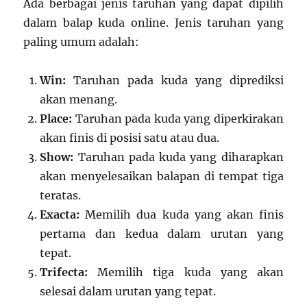
Ada berbagai jenis taruhan yang dapat dipilih
dalam balap kuda online. Jenis taruhan yang
paling umum adalah:
Win:
Taruhan pada kuda yang diprediksi
akan menang.
Place:
Taruhan pada kuda yang diperkirakan
akan finis di posisi satu atau dua.
Show:
Taruhan pada kuda yang diharapkan
akan menyelesaikan balapan di tempat tiga
teratas.
Exacta:
Memilih dua kuda yang akan finis
pertama dan kedua dalam urutan yang
tepat.
Trifecta:
Memilih tiga kuda yang akan
selesai dalam urutan yang tepat.