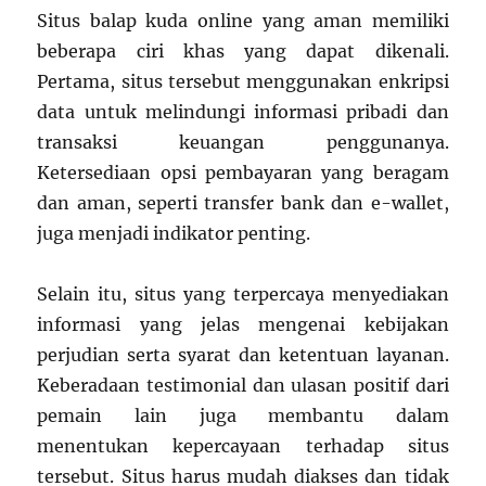
Situs balap kuda online yang aman memiliki
beberapa ciri khas yang dapat dikenali.
Pertama, situs tersebut menggunakan enkripsi
data untuk melindungi informasi pribadi dan
transaksi keuangan penggunanya.
Ketersediaan opsi pembayaran yang beragam
dan aman, seperti transfer bank dan e-wallet,
juga menjadi indikator penting.
Selain itu, situs yang terpercaya menyediakan
informasi yang jelas mengenai kebijakan
perjudian serta syarat dan ketentuan layanan.
Keberadaan testimonial dan ulasan positif dari
pemain lain juga membantu dalam
menentukan kepercayaan terhadap situs
tersebut. Situs harus mudah diakses dan tidak