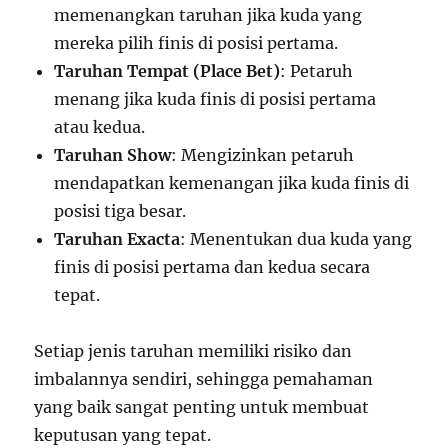
memenangkan taruhan jika kuda yang
mereka pilih finis di posisi pertama.
Taruhan Tempat (Place Bet)
: Petaruh
menang jika kuda finis di posisi pertama
atau kedua.
Taruhan Show
: Mengizinkan petaruh
mendapatkan kemenangan jika kuda finis di
posisi tiga besar.
Taruhan Exacta
: Menentukan dua kuda yang
finis di posisi pertama dan kedua secara
tepat.
Setiap jenis taruhan memiliki risiko dan
imbalannya sendiri, sehingga pemahaman
yang baik sangat penting untuk membuat
keputusan yang tepat.