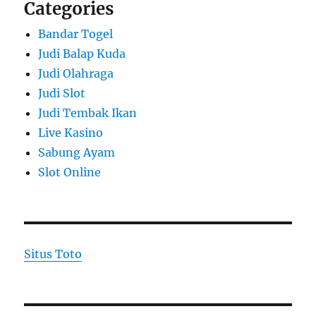
Categories
Bandar Togel
Judi Balap Kuda
Judi Olahraga
Judi Slot
Judi Tembak Ikan
Live Kasino
Sabung Ayam
Slot Online
Situs Toto