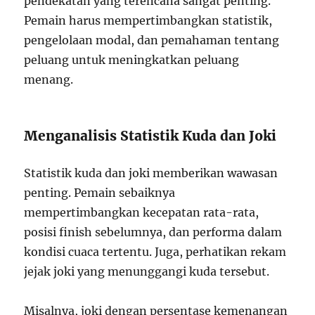
pendekatan yang terencana sangat penting.
Pemain harus mempertimbangkan statistik,
pengelolaan modal, dan pemahaman tentang
peluang untuk meningkatkan peluang
menang.
Menganalisis Statistik Kuda dan Joki
Statistik kuda dan joki memberikan wawasan
penting. Pemain sebaiknya
mempertimbangkan kecepatan rata-rata,
posisi finish sebelumnya, dan performa dalam
kondisi cuaca tertentu. Juga, perhatikan rekam
jejak joki yang menunggangi kuda tersebut.
Misalnya, joki dengan persentase kemenangan