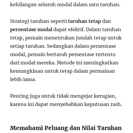
kehilangan seluruh modal dalam satu taruhan.
Strategi taruhan seperti
taruhan tetap
dan
persentase modal
dapat efektif. Dalam taruhan
tetap, pemain menentukan jumlah tetap untuk
setiap taruhan. Sedangkan dalam persentase
modal, pemain bertaruh persentase tertentu
dari modal mereka. Metode ini meningkatkan
kemungkinan untuk tetap dalam permainan
lebih lama.
Penting juga untuk tidak mengejar kerugian,
karena ini dapat menyebabkan keputusan rash.
Memahami Peluang dan Nilai Taruhan