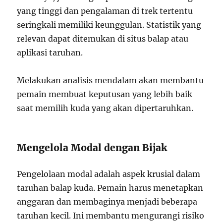
yang tinggi dan pengalaman di trek tertentu
seringkali memiliki keunggulan. Statistik yang
relevan dapat ditemukan di situs balap atau
aplikasi taruhan.
Melakukan analisis mendalam akan membantu
pemain membuat keputusan yang lebih baik
saat memilih kuda yang akan dipertaruhkan.
Mengelola Modal dengan Bijak
Pengelolaan modal adalah aspek krusial dalam
taruhan balap kuda. Pemain harus menetapkan
anggaran dan membaginya menjadi beberapa
taruhan kecil. Ini membantu mengurangi risiko