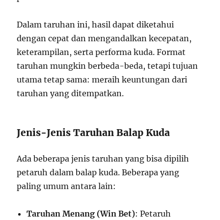
Dalam taruhan ini, hasil dapat diketahui
dengan cepat dan mengandalkan kecepatan,
keterampilan, serta performa kuda. Format
taruhan mungkin berbeda-beda, tetapi tujuan
utama tetap sama: meraih keuntungan dari
taruhan yang ditempatkan.
Jenis-Jenis Taruhan Balap Kuda
Ada beberapa jenis taruhan yang bisa dipilih
petaruh dalam balap kuda. Beberapa yang
paling umum antara lain:
Taruhan Menang (Win Bet)
: Petaruh