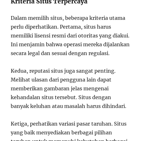
Kriteria Situs Terpercaya
Dalam memilih situs, beberapa kriteria utama
perlu diperhatikan. Pertama, situs harus
memiliki lisensi resmi dari otoritas yang diakui.
Ini menjamin bahwa operasi mereka dijalankan
secara legal dan sesuai dengan regulasi.
Kedua, reputasi situs juga sangat penting.
Melihat ulasan dari pengguna lain dapat
memberikan gambaran jelas mengenai
kehandalan situs tersebut. Situs dengan
banyak keluhan atau masalah harus dihindari.
Ketiga, perhatikan variasi pasar taruhan. Situs
yang baik menyediakan berbagai pilihan