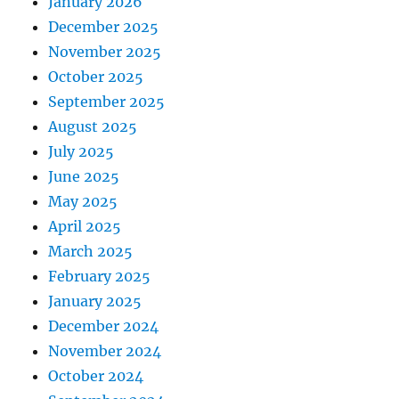
January 2026
December 2025
November 2025
October 2025
September 2025
August 2025
July 2025
June 2025
May 2025
April 2025
March 2025
February 2025
January 2025
December 2024
November 2024
October 2024