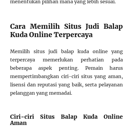
menentukan pilihan mana yang lebih sesuai.
Cara Memilih Situs Judi Balap
Kuda Online Terpercaya
Memilih situs judi balap kuda online yang
terpercaya memerlukan perhatian pada
beberapa aspek penting. Pemain harus
mempertimbangkan ciri-ciri situs yang aman,
lisensi dan reputasi yang baik, serta pelayanan
pelanggan yang memadai.
Ciri-ciri Situs Balap Kuda Online
Aman