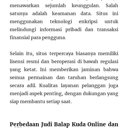
menawarkan sejumlah keunggulan. Salah
satunya adalah keamanan data. Situs ini
menggunakan teknologi enkripsi untuk
melindungi informasi pribadi dan transaksi
finansial para pengguna.
Selain itu, situs terpercaya biasanya memiliki
lisensi resmi dan beroperasi di bawah regulasi
yang ketat. Ini memberikan jaminan bahwa
semua permainan dan taruhan berlangsung
secara adil. Kualitas layanan pelanggan juga
menjadi aspek penting, dengan dukungan yang
siap membantu setiap saat.
Perbedaan Judi Balap Kuda Online dan