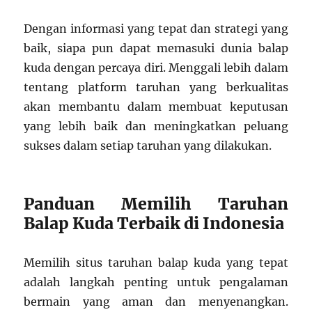
Dengan informasi yang tepat dan strategi yang
baik, siapa pun dapat memasuki dunia balap
kuda dengan percaya diri. Menggali lebih dalam
tentang platform taruhan yang berkualitas
akan membantu dalam membuat keputusan
yang lebih baik dan meningkatkan peluang
sukses dalam setiap taruhan yang dilakukan.
Panduan Memilih Taruhan
Balap Kuda Terbaik di Indonesia
Memilih situs taruhan balap kuda yang tepat
adalah langkah penting untuk pengalaman
bermain yang aman dan menyenangkan.