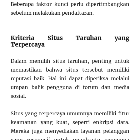
Beberapa faktor kunci perlu dipertimbangkan
sebelum melakukan pendaftaran.
Kriteria Situs Taruhan yang
Terpercaya
Dalam memilih situs taruhan, penting untuk
memastikan bahwa situs tersebut memiliki
reputasi baik. Hal ini dapat diperiksa melalui
umpan balik pengguna di forum dan media
sosial.
Situs yang terpercaya umumnya memiliki fitur
keamanan yang kuat, seperti enkripsi data.
Mereka juga menyediakan layanan pelanggan
yang responsif untuk membantu pengguna