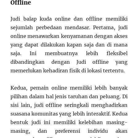
Offline
Judi balap kuda online dan offline memiliki
sejumlah perbedaan mendasar. Pertama, judi
online menawarkan kenyamanan dengan akses
yang dapat dilakukan kapan saja dan di mana
saja. Ini membuatnya lebih fleksibel
dibandingkan dengan Judi offline yang
memerlukan kehadiran fisik di lokasi tertentu.
Kedua, pemain online memiliki lebih banyak
pilihan dalam hal jenis taruhan dan peluang. Di
sisi lain, judi offline seringkali menghadirkan
suasana komunitas yang lebih interaktif. Kedua
bentuk judi ini memiliki kelebihan masing-
masing, dan preferensi individu akan