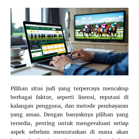
Pilihan situs judi yang terpercaya mencakup
berbagai faktor, seperti lisensi, reputasi di
kalangan pengguna, dan metode pembayaran
yang aman. Dengan banyaknya pilihan yang
tersedia, penting untuk mengevaluasi setiap
aspek sebelum memutuskan di mana akan