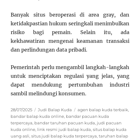
Banyak situs beroperasi di area gray, dan
ketidakpastian hukum seringkali menimbulkan
risiko bagi pemain. Selain itu, ada
kekhawatiran mengenai keamanan transaksi
dan perlindungan data pribadi.
Pemerintah perlu mengambil langkah-langkah
untuk menciptakan regulasi yang jelas, yang
dapat mendukung pertumbuhan industri
sambil melindungi konsumen.
Posted
Categories
Tags
28/07/2025
Judi Balap Kuda
agen balap kuda terbaik
,
on
bandar balap kuda online
,
bandar pacuan kuda
terpercaya
,
bandar taruhan pacuan kuda
,
judi pacuan
kuda online
,
link resmi judi balap kuda
,
situs balap kuda
uang asli
,
situs judi balap kuda terpercaya
,
taruhan balap