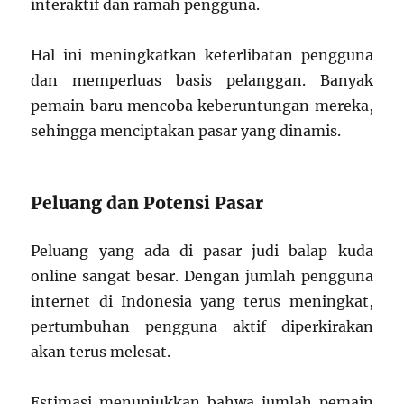
interaktif dan ramah pengguna.
Hal ini meningkatkan keterlibatan pengguna
dan memperluas basis pelanggan. Banyak
pemain baru mencoba keberuntungan mereka,
sehingga menciptakan pasar yang dinamis.
Peluang dan Potensi Pasar
Peluang yang ada di pasar judi balap kuda
online sangat besar. Dengan jumlah pengguna
internet di Indonesia yang terus meningkat,
pertumbuhan pengguna aktif diperkirakan
akan terus melesat.
Estimasi menunjukkan bahwa jumlah pemain