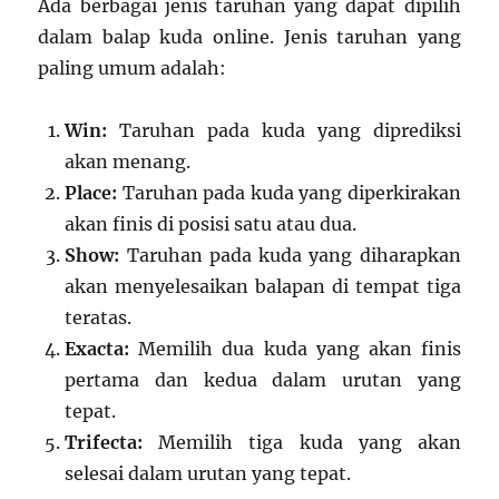
Ada berbagai jenis taruhan yang dapat dipilih
dalam balap kuda online. Jenis taruhan yang
paling umum adalah:
Win:
Taruhan pada kuda yang diprediksi
akan menang.
Place:
Taruhan pada kuda yang diperkirakan
akan finis di posisi satu atau dua.
Show:
Taruhan pada kuda yang diharapkan
akan menyelesaikan balapan di tempat tiga
teratas.
Exacta:
Memilih dua kuda yang akan finis
pertama dan kedua dalam urutan yang
tepat.
Trifecta:
Memilih tiga kuda yang akan
selesai dalam urutan yang tepat.