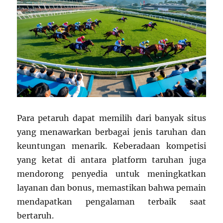
Para petaruh dapat memilih dari banyak situs
yang menawarkan berbagai jenis taruhan dan
keuntungan menarik. Keberadaan kompetisi
yang ketat di antara platform taruhan juga
mendorong penyedia untuk meningkatkan
layanan dan bonus, memastikan bahwa pemain
mendapatkan pengalaman terbaik saat
bertaruh.