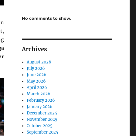
No comments to show.
an
t,
ng
ga
Archives
ar
August 2026
July 2026
June 2026
May 2026
April 2026
March 2026
February 2026
January 2026
December 2025
November 2025
October 2025
September 2025