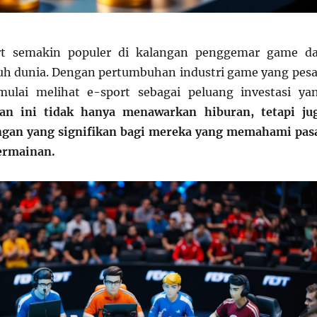
rt semakin populer di kalangan penggemar game d
ruh dunia. Dengan pertumbuhan industri game yang pesa
ulai melihat e-sport sebagai peluang investasi ya
an ini tidak hanya menawarkan hiburan, tetapi ju
ngan yang signifikan bagi mereka yang memahami pas
ermainan.