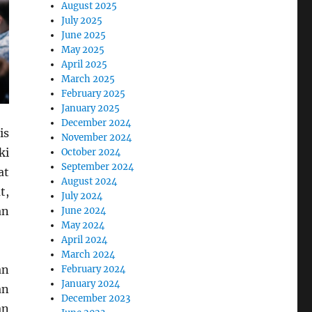
August 2025
July 2025
June 2025
May 2025
April 2025
March 2025
February 2025
January 2025
December 2024
is
November 2024
ki
October 2024
September 2024
at
August 2024
t,
July 2024
an
June 2024
May 2024
April 2024
March 2024
an
February 2024
January 2024
an
December 2023
an