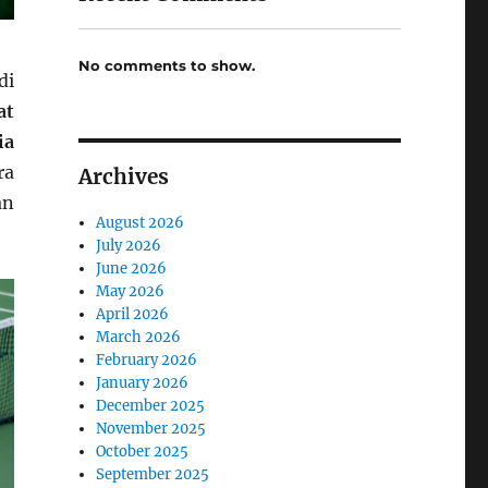
No comments to show.
di
at
ia
ra
Archives
an
August 2026
July 2026
June 2026
May 2026
April 2026
March 2026
February 2026
January 2026
December 2025
November 2025
October 2025
September 2025