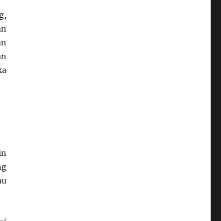
g,
an
an
an
ka
in
ng
au