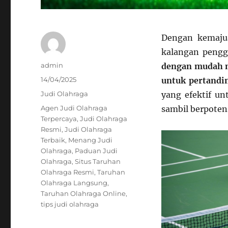
Dengan kemajua
kalangan pengg
Author
admin
dengan mudah me
Posted
14/04/2025
untuk pertandin
on
Categories
Judi Olahraga
yang efektif u
Tags
Agen Judi Olahraga
sambil berpoten
Terpercaya
,
Judi Olahraga
Resmi
,
Judi Olahraga
Terbaik
,
Menang Judi
Olahraga
,
Paduan Judi
Olahraga
,
Situs Taruhan
Olahraga Resmi
,
Taruhan
Olahraga Langsung
,
Taruhan Olahraga Online
,
tips judi olahraga