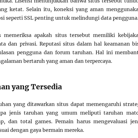
muka. Lisensi menunjukkan bahwa situs tersebut tund
yang ketat. Selain itu, koneksi yang aman menggunak
psi seperti SSL penting untuk melindungi data pengguna
 memeriksa apakah situs tersebut memiliki kebijak
ta dan privasi. Reputasi situs dalam hal keamanan bi
i ulasan pengguna dan forum taruhan. Hal ini memban
galaman bertaruh yang aman dan terpercaya.
han yang Tersedia
aruhan yang ditawarkan situs dapat memengaruhi strate
apa jenis taruhan yang umum meliputi taruhan mat
ap, dan total games. Pemain harus mengevaluasi jen
suai dengan gaya bermain mereka.