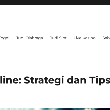
Togel
Judi Olahraga
Judi Slot
Live Kasino
Sab
ine: Strategi dan Tip