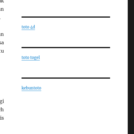
uk
an
.
toto 4d
an
sa
tu
toto togel
kebuntoto
gi
ch
is