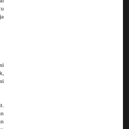
ai
tu
ja
si
k,
si
t.
an
an