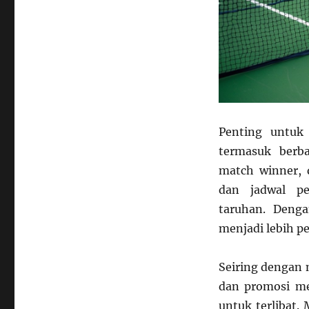
Penting untuk
termasuk berba
match winner, 
dan jadwal pe
taruhan. Deng
menjadi lebih p
Seiring dengan
dan promosi me
untuk terlibat.