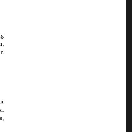
ng
n,
an
ar
a.
a,