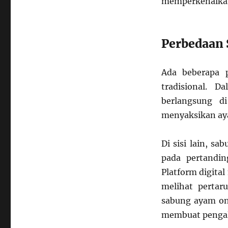
memperkenalkan
Perbedaan 
Ada beberapa 
tradisional. D
berlangsung d
menyaksikan ay
Di sisi lain, s
pada pertandin
Platform digit
melihat pertaru
sabung ayam on
membuat pengala