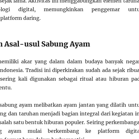
sejak lama. Aktivitas ini menggabungkan elemen taruh
ologi digital, memungkinkan penggemar unt
 platform daring.
n Asal-usul Sabung Ayam
emiliki akar yang dalam dalam budaya banyak nega
ndonesia. Tradisi ini diperkirakan sudah ada sejak ribu
sering kali digunakan sebagai ritual atau hiburan pa
entu.
, sabung ayam melibatkan ayam jantan yang dilatih unt
ng dan taruhan menjadi bagian integral dari kegiatan in
alah satu bentuk hiburan populer. Seiring perkembang
g ayam mulai berkembang ke platform digita