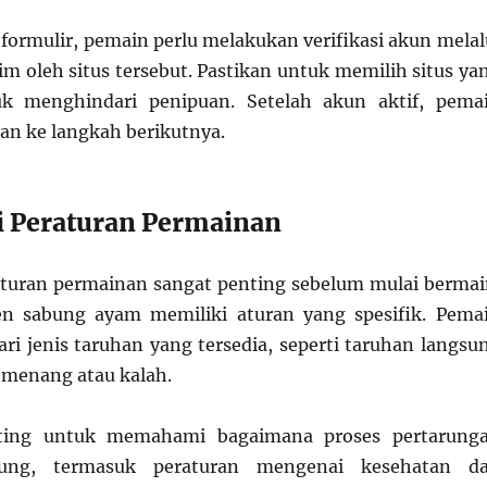
 formulir, pemain perlu melakukan verifikasi akun melal
im oleh situs tersebut. Pastikan untuk memilih situs ya
uk menghindari penipuan. Setelah akun aktif, pema
an ke langkah berikutnya.
Peraturan Permainan
uran permainan sangat penting sebelum mulai bermai
gen sabung ayam memiliki aturan yang spesifik. Pema
ri jenis taruhan yang tersedia, seperti taruhan langsu
 menang atau kalah.
enting untuk memahami bagaimana proses pertarung
ung, termasuk peraturan mengenai kesehatan d