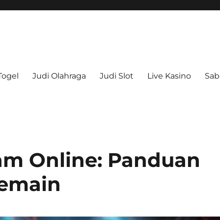
Togel
Judi Olahraga
Judi Slot
Live Kasino
Sab
m Online: Panduan
Pemain