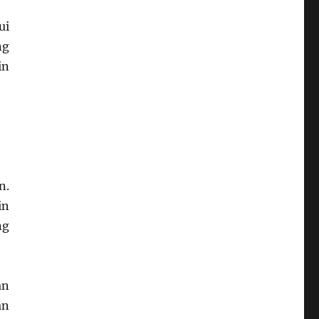
ui
ng
in
n.
in
ng
an
an