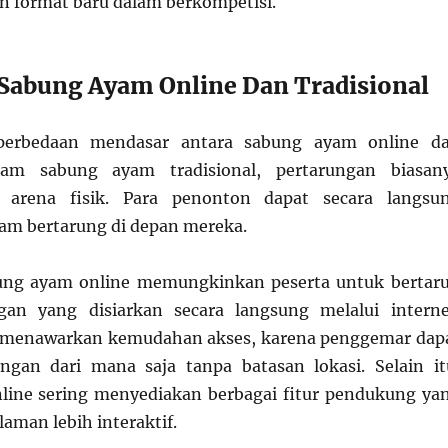
 format baru dalam berkompetisi.
Sabung Ayam Online Dan Tradisional
perbedaan mendasar antara sabung ayam online d
alam sabung ayam tradisional, pertarungan biasan
i arena fisik. Para penonton dapat secara langsu
am bertarung di depan mereka.
abung ayam online memungkinkan peserta untuk bertar
gan yang disiarkan secara langsung melalui interne
al menawarkan kemudahan akses, karena penggemar dap
ngan dari mana saja tanpa batasan lokasi. Selain it
line sering menyediakan berbagai fitur pendukung ya
man lebih interaktif.