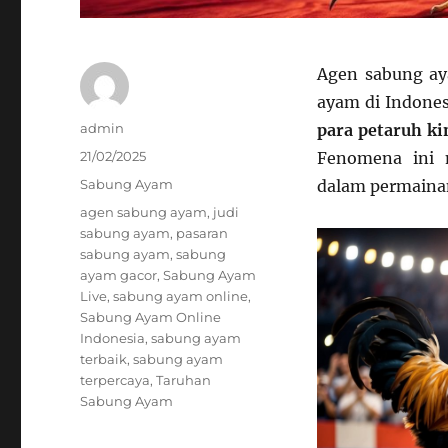
Agen sabung ay
ayam di Indones
Author
admin
para petaruh ki
Posted
21/02/2025
Fenomena ini 
on
Categories
Sabung Ayam
dalam permainan
Tags
agen sabung ayam
,
judi
sabung ayam
,
pasaran
sabung ayam
,
sabung
ayam gacor
,
Sabung Ayam
Live
,
sabung ayam online
,
Sabung Ayam Online
Indonesia
,
sabung ayam
terbaik
,
sabung ayam
terpercaya
,
Taruhan
Sabung Ayam