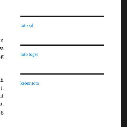
toto 4d
an
ya
toto togel
ng
uh
kebuntoto
t.
at
u,
ng