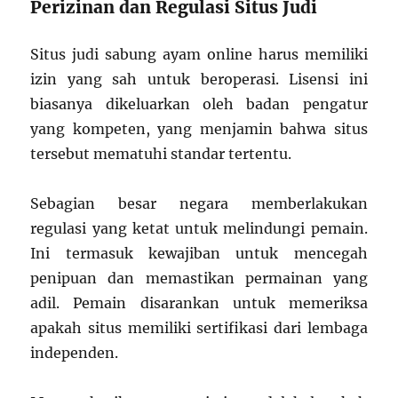
Perizinan dan Regulasi Situs Judi
Situs judi sabung ayam online harus memiliki
izin yang sah untuk beroperasi. Lisensi ini
biasanya dikeluarkan oleh badan pengatur
yang kompeten, yang menjamin bahwa situs
tersebut mematuhi standar tertentu.
Sebagian besar negara memberlakukan
regulasi yang ketat untuk melindungi pemain.
Ini termasuk kewajiban untuk mencegah
penipuan dan memastikan permainan yang
adil. Pemain disarankan untuk memeriksa
apakah situs memiliki sertifikasi dari lembaga
independen.