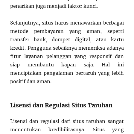
penarikan juga menjadi faktor kunci.
Selanjutnya, situs harus menawarkan berbagai
metode pembayaran yang aman, seperti
transfer bank, dompet digital, atau kartu
kredit. Pengguna sebaiknya memeriksa adanya
fitur layanan pelanggan yang responsif dan
siap membantu kapan saja. Hal ini
menciptakan pengalaman bertaruh yang lebih
positif dan aman.
Lisensi dan Regulasi Situs Taruhan
Lisensi dan regulasi dari situs taruhan sangat
menentukan kredibilitasnya. Situs yang