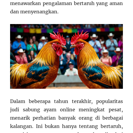
menawarkan pengalaman bertaruh yang aman
dan menyenangkan.
Dalam beberapa tahun terakhir, popularitas
judi sabung ayam online meningkat pesat,
menarik perhatian banyak orang di berbagai
kalangan. Ini bukan hanya tentang bertaruh,