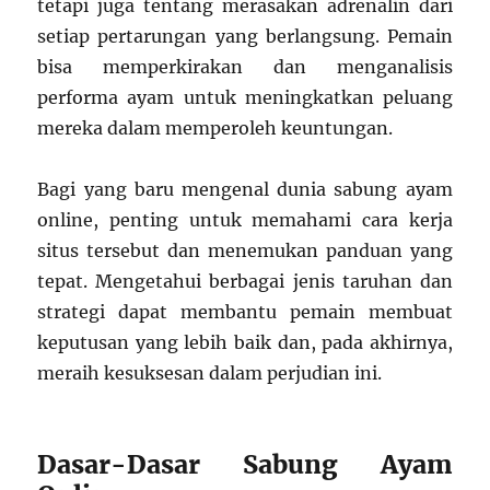
tetapi juga tentang merasakan adrenalin dari
setiap pertarungan yang berlangsung. Pemain
bisa memperkirakan dan menganalisis
performa ayam untuk meningkatkan peluang
mereka dalam memperoleh keuntungan.
Bagi yang baru mengenal dunia sabung ayam
online, penting untuk memahami cara kerja
situs tersebut dan menemukan panduan yang
tepat. Mengetahui berbagai jenis taruhan dan
strategi dapat membantu pemain membuat
keputusan yang lebih baik dan, pada akhirnya,
meraih kesuksesan dalam perjudian ini.
Dasar-Dasar Sabung Ayam