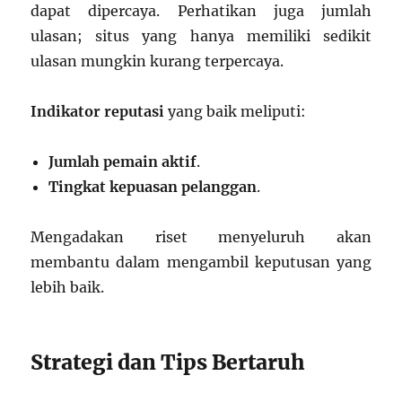
dapat dipercaya. Perhatikan juga jumlah
ulasan; situs yang hanya memiliki sedikit
ulasan mungkin kurang terpercaya.
Indikator reputasi
yang baik meliputi:
Jumlah pemain aktif
.
Tingkat kepuasan pelanggan
.
Mengadakan riset menyeluruh akan
membantu dalam mengambil keputusan yang
lebih baik.
Strategi dan Tips Bertaruh