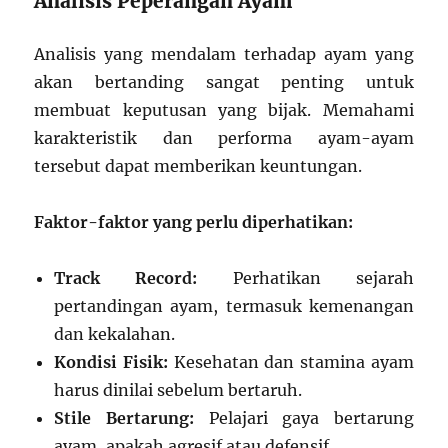
Analisis Peperangan Ayam
Analisis yang mendalam terhadap ayam yang
akan bertanding sangat penting untuk
membuat keputusan yang bijak. Memahami
karakteristik dan performa ayam-ayam
tersebut dapat memberikan keuntungan.
Faktor-faktor yang perlu diperhatikan:
Track Record:
Perhatikan sejarah
pertandingan ayam, termasuk kemenangan
dan kekalahan.
Kondisi Fisik:
Kesehatan dan stamina ayam
harus dinilai sebelum bertaruh.
Stile Bertarung:
Pelajari gaya bertarung
ayam, apakah agresif atau defensif.