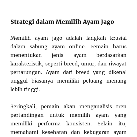
Strategi dalam Memilih Ayam Jago
Memilih ayam jago adalah langkah krusial
dalam sabung ayam online. Pemain harus
menentukan jenis ayam berdasarkan
karakteristik, seperti breed, umur, dan riwayat
pertarungan. Ayam dari breed yang dikenal
unggul biasanya memiliki peluang menang
lebih tinggi.
Seringkali, pemain akan menganalisis tren
pertandingan untuk memilih ayam yang
memiliki performa konsisten. Selain itu,
memahami kesehatan dan kebugaran ayam