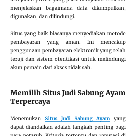
menjelaskan bagaimana data dikumpulkan,
digunakan, dan dilindungi.
Situs yang baik biasanya menyediakan metode
pembayaran yang aman. Ini mencakup
penggunaan pembayaran elektronik yang telah
teruji dan sistem otentikasi untuk melindungi
akun pemain dari akses tidak sah.
Memilih Situs Judi Sabung Ayam
Terpercaya
Menemukan
Situs Judi Sabung Ayam
yang
dapat diandalkan adalah langkah penting bagi
para petaruh. Kriteria tertentu dan reputasi di