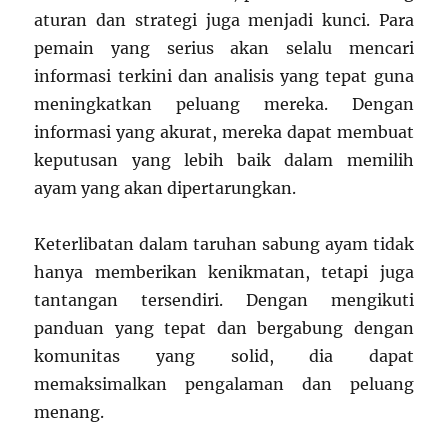
aturan dan strategi juga menjadi kunci. Para
pemain yang serius akan selalu mencari
informasi terkini dan analisis yang tepat guna
meningkatkan peluang mereka. Dengan
informasi yang akurat, mereka dapat membuat
keputusan yang lebih baik dalam memilih
ayam yang akan dipertarungkan.
Keterlibatan dalam taruhan sabung ayam tidak
hanya memberikan kenikmatan, tetapi juga
tantangan tersendiri. Dengan mengikuti
panduan yang tepat dan bergabung dengan
komunitas yang solid, dia dapat
memaksimalkan pengalaman dan peluang
menang.