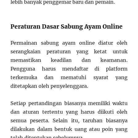
lebih banyak penggemar baru dan pemain.
Peraturan Dasar Sabung Ayam Online
Permainan sabung ayam online diatur oleh
serangkaian peraturan yang ketat untuk
memastikan keadilan dan keamanan.
Pengguna harus mendaftar di platform
terkemuka dan mematuhi syarat yang
ditetapkan oleh penyelenggara.
Setiap pertandingan biasanya memiliki waktu
dan aturan tertentu yang harus diikuti oleh
semua peserta. Selain itu, taruhan biasanya
dilakukan dalam bentuk uang atau poin yang
telah ditentukan sebelumnya.