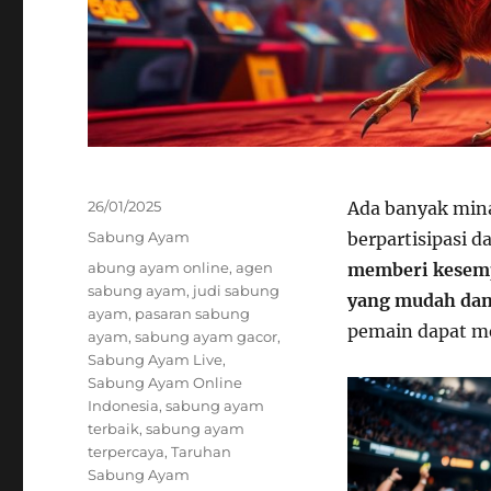
Posted
26/01/2025
Ada banyak min
on
Categories
Sabung Ayam
berpartisipasi d
Tags
abung ayam online
,
agen
memberi kesemp
sabung ayam
,
judi sabung
yang mudah dan
ayam
,
pasaran sabung
pemain dapat me
ayam
,
sabung ayam gacor
,
Sabung Ayam Live
,
Sabung Ayam Online
Indonesia
,
sabung ayam
terbaik
,
sabung ayam
terpercaya
,
Taruhan
Sabung Ayam