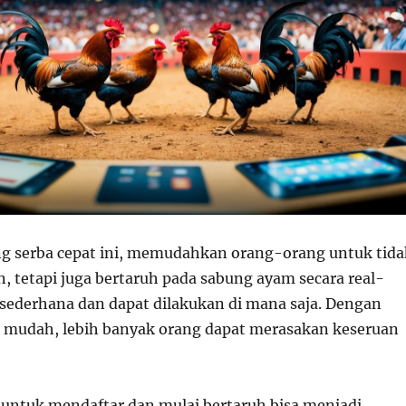
g serba cepat ini, memudahkan orang-orang untuk tida
 tetapi juga bertaruh pada sabung ayam secara real-
 sederhana dan dapat dilakukan di mana saja. Dengan
h mudah, lebih banyak orang dapat merasakan keseruan
ntuk mendaftar dan mulai bertaruh bisa menjadi