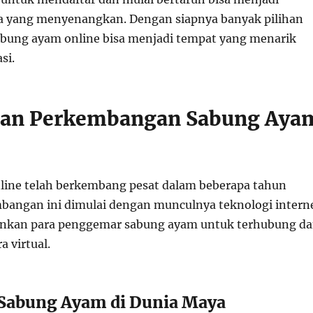
a yang menyenangkan. Dengan siapnya banyak pilihan
sabung ayam online bisa menjadi tempat yang menarik
si.
 dan Perkembangan Sabung Aya
ine telah berkembang pesat dalam beberapa tahun
mbangan ini dimulai dengan munculnya teknologi intern
kan para penggemar sabung ayam untuk terhubung d
a virtual.
Sabung Ayam di Dunia Maya