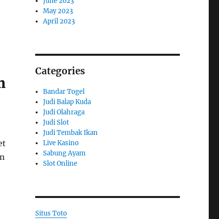
June 2023
May 2023
April 2023
Categories
m
Bandar Togel
Judi Balap Kuda
Judi Olahraga
Judi Slot
Judi Tembak Ikan
et
Live Kasino
Sabung Ayam
an
Slot Online
Situs Toto