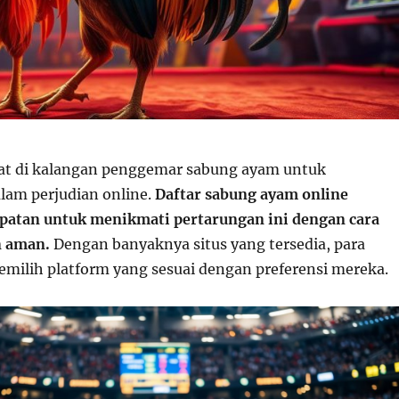
at di kalangan penggemar sabung ayam untuk
alam perjudian online.
Daftar sabung ayam online
atan untuk menikmati pertarungan ini dengan cara
 aman.
Dengan banyaknya situs yang tersedia, para
milih platform yang sesuai dengan preferensi mereka.