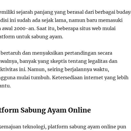
iliki sejarah panjang yang berasal dari berbagai buday
radisi ini sudah ada sejak lama, namun baru memasuki
 awal 2000-an. Saat itu, beberapa situs web mulai
atform untuk sabung ayam.
bertaruh dan menyaksikan pertandingan secara
awalnya, banyak yang skeptis tentang legalitas dan
tivitas ini. Namun, seiring berjalannya waktu,
gguna mulai tumbuh. Ketersediaan internet yang lebih
antu.
atform Sabung Ayam Online
kemajuan teknologi, platform sabung ayam online pun