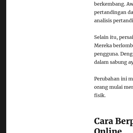
berkembang. Awa
pertandingan das
analisis pertand
Selain itu, pers
Mereka berlomb
pengguna. Dengan
dalam sabung ay
Perubahan ini 
orang mulai men
fisik.
Cara Ber
Online