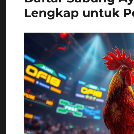
Lengkap untuk 