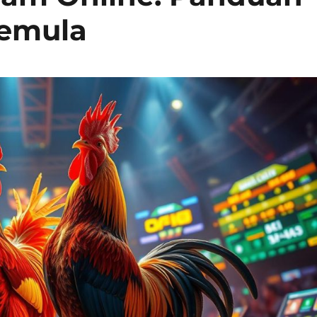
Pemula