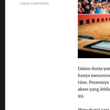
on
Leave a comment
Daftar
Sabung
Ayam
Online:
Panduan
Lengkap
untuk
Pemula
Dalam dunia yan
hanya menonton,
time. Prosesnya
akses yang lebi
ini.
Memahami cara u