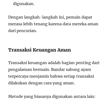
digunakan.
Dengan langkah-langkah ini, pemain dapat
merasa lebih tenang karena data mereka aman
dari pencurian.
Transaksi Keuangan Aman
Transaksi keuangan adalah bagian penting dari
pengalaman bermain. Bandar sabung ayam
terpercaya menjamin bahwa setiap transaksi
dilakukan dengan cara yang aman.
Metode yang biasanya digunakan antara lain: