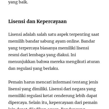
yang baik.
Lisensi dan Kepercayaan
Lisensi adalah salah satu aspek terpenting saat
memilih bandar sabung ayam online. Bandar
yang terpercaya biasanya memiliki lisensi
resmi dari lembaga yang diakui. Ini
menunjukkan bahwa mereka mengikuti aturan
dan regulasi yang berlaku.
Pemain harus mencari informasi tentang jenis
lisensi yang dimiliki. Lisensi dari negara yang
memiliki regulasi ketat cenderung lebih dapat
dipercaya. Selain itu, kepercayaan dari pemain