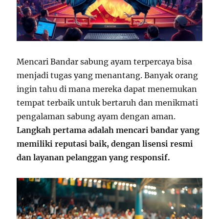
Mencari Bandar sabung ayam terpercaya bisa
menjadi tugas yang menantang. Banyak orang
ingin tahu di mana mereka dapat menemukan
tempat terbaik untuk bertaruh dan menikmati
pengalaman sabung ayam dengan aman.
Langkah pertama adalah mencari bandar yang
memiliki reputasi baik, dengan lisensi resmi
dan layanan pelanggan yang responsif.