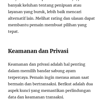
banyak keluhan tentang penipuan atau
layanan yang buruk, lebih baik mencari
alternatif lain. Melihat rating dan ulasan dapat
membantu pemain membuat pilihan yang
tepat.
Keamanan dan Privasi
Keamanan dan privasi adalah hal penting
dalam memilih bandar sabung ayam
terpercaya. Pemain ingin merasa aman saat
bermain dan bertransaksi. Berikut adalah dua
aspek kunci yang memastikan perlindungan
data dan keamanan transaksi.