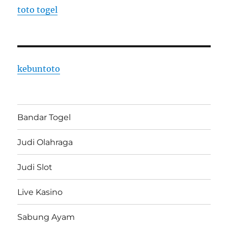
toto togel
kebuntoto
Bandar Togel
Judi Olahraga
Judi Slot
Live Kasino
Sabung Ayam