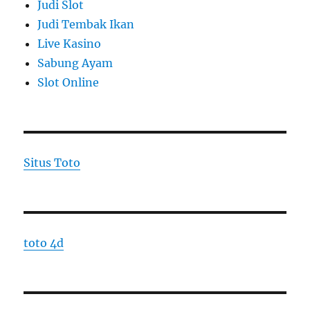
Judi Slot
Judi Tembak Ikan
Live Kasino
Sabung Ayam
Slot Online
Situs Toto
toto 4d