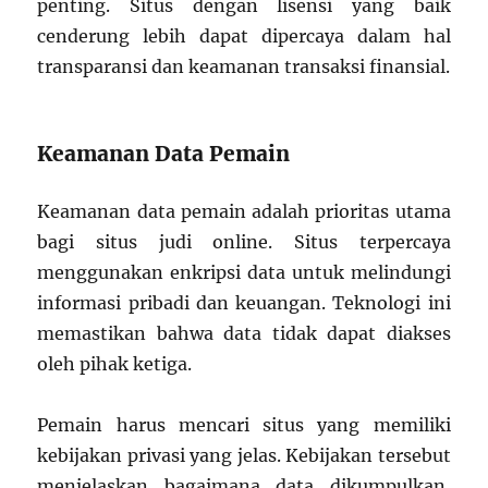
penting. Situs dengan lisensi yang baik
cenderung lebih dapat dipercaya dalam hal
transparansi dan keamanan transaksi finansial.
Keamanan Data Pemain
Keamanan data pemain adalah prioritas utama
bagi situs judi online. Situs terpercaya
menggunakan enkripsi data untuk melindungi
informasi pribadi dan keuangan. Teknologi ini
memastikan bahwa data tidak dapat diakses
oleh pihak ketiga.
Pemain harus mencari situs yang memiliki
kebijakan privasi yang jelas. Kebijakan tersebut
menjelaskan bagaimana data dikumpulkan,