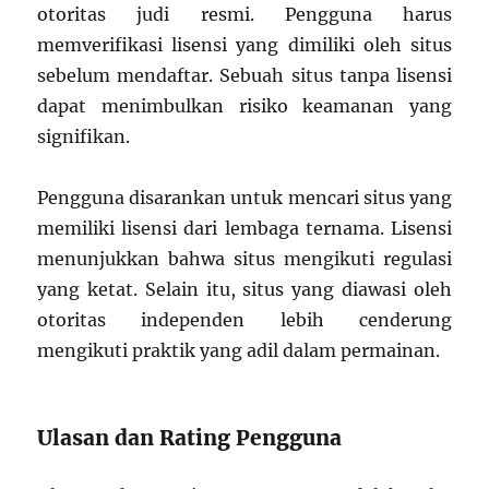
otoritas judi resmi. Pengguna harus
memverifikasi lisensi yang dimiliki oleh situs
sebelum mendaftar. Sebuah situs tanpa lisensi
dapat menimbulkan risiko keamanan yang
signifikan.
Pengguna disarankan untuk mencari situs yang
memiliki lisensi dari lembaga ternama. Lisensi
menunjukkan bahwa situs mengikuti regulasi
yang ketat. Selain itu, situs yang diawasi oleh
otoritas independen lebih cenderung
mengikuti praktik yang adil dalam permainan.
Ulasan dan Rating Pengguna