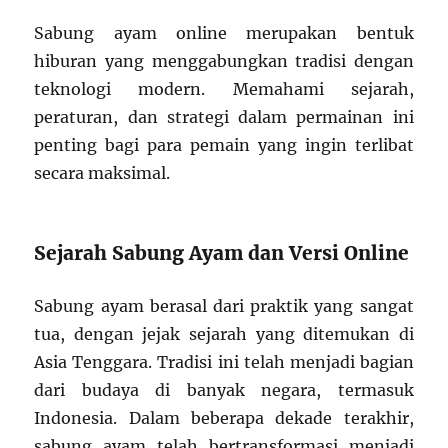
Sabung ayam online merupakan bentuk
hiburan yang menggabungkan tradisi dengan
teknologi modern. Memahami sejarah,
peraturan, dan strategi dalam permainan ini
penting bagi para pemain yang ingin terlibat
secara maksimal.
Sejarah Sabung Ayam dan Versi Online
Sabung ayam berasal dari praktik yang sangat
tua, dengan jejak sejarah yang ditemukan di
Asia Tenggara. Tradisi ini telah menjadi bagian
dari budaya di banyak negara, termasuk
Indonesia. Dalam beberapa dekade terakhir,
sabung ayam telah bertransformasi menjadi