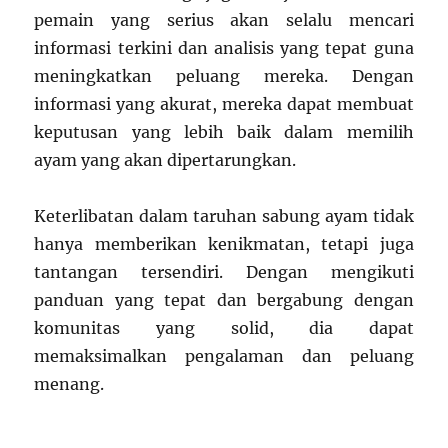
pemain yang serius akan selalu mencari
informasi terkini dan analisis yang tepat guna
meningkatkan peluang mereka. Dengan
informasi yang akurat, mereka dapat membuat
keputusan yang lebih baik dalam memilih
ayam yang akan dipertarungkan.
Keterlibatan dalam taruhan sabung ayam tidak
hanya memberikan kenikmatan, tetapi juga
tantangan tersendiri. Dengan mengikuti
panduan yang tepat dan bergabung dengan
komunitas yang solid, dia dapat
memaksimalkan pengalaman dan peluang
menang.