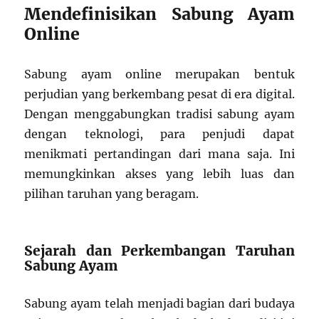
Mendefinisikan Sabung Ayam
Online
Sabung ayam online merupakan bentuk
perjudian yang berkembang pesat di era digital.
Dengan menggabungkan tradisi sabung ayam
dengan teknologi, para penjudi dapat
menikmati pertandingan dari mana saja. Ini
memungkinkan akses yang lebih luas dan
pilihan taruhan yang beragam.
Sejarah dan Perkembangan Taruhan
Sabung Ayam
Sabung ayam telah menjadi bagian dari budaya