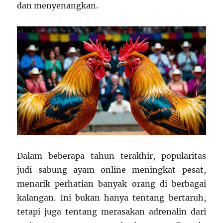
dan menyenangkan.
Dalam beberapa tahun terakhir, popularitas
judi sabung ayam online meningkat pesat,
menarik perhatian banyak orang di berbagai
kalangan. Ini bukan hanya tentang bertaruh,
tetapi juga tentang merasakan adrenalin dari