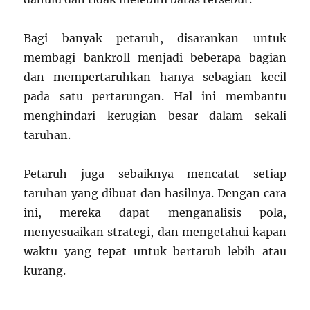
Bagi banyak petaruh, disarankan untuk
membagi bankroll menjadi beberapa bagian
dan mempertaruhkan hanya sebagian kecil
pada satu pertarungan. Hal ini membantu
menghindari kerugian besar dalam sekali
taruhan.
Petaruh juga sebaiknya mencatat setiap
taruhan yang dibuat dan hasilnya. Dengan cara
ini, mereka dapat menganalisis pola,
menyesuaikan strategi, dan mengetahui kapan
waktu yang tepat untuk bertaruh lebih atau
kurang.