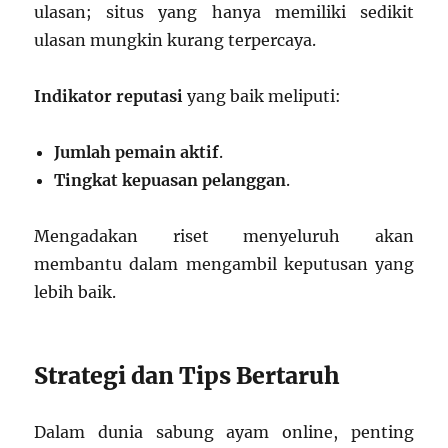
ulasan; situs yang hanya memiliki sedikit
ulasan mungkin kurang terpercaya.
Indikator reputasi
yang baik meliputi:
Jumlah pemain aktif
.
Tingkat kepuasan pelanggan
.
Mengadakan riset menyeluruh akan
membantu dalam mengambil keputusan yang
lebih baik.
Strategi dan Tips Bertaruh
Dalam dunia sabung ayam online, penting