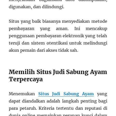
digunakan, dan dilindungi.
Situs yang baik biasanya menyediakan metode
pembayaran yang aman. Ini mencakup
penggunaan pembayaran elektronik yang telah
teruji dan sistem otentikasi untuk melindungi
akun pemain dari akses tidak sah.
Memilih Situs Judi Sabung Ayam
Terpercaya
Menemukan
Situs Judi Sabung Ayam
yang
dapat diandalkan adalah langkah penting bagi
para petaruh. Kriteria tertentu dan reputasi di
dunia online memainkan peranan kunci dalam