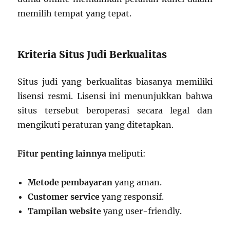
memilih tempat yang tepat.
Kriteria Situs Judi Berkualitas
Situs judi yang berkualitas biasanya memiliki
lisensi resmi. Lisensi ini menunjukkan bahwa
situs tersebut beroperasi secara legal dan
mengikuti peraturan yang ditetapkan.
Fitur penting lainnya
meliputi:
Metode pembayaran
yang aman.
Customer service
yang responsif.
Tampilan website
yang user-friendly.