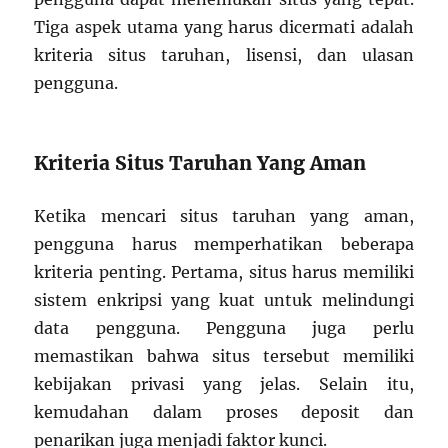
Tiga aspek utama yang harus dicermati adalah
kriteria situs taruhan, lisensi, dan ulasan
pengguna.
Kriteria Situs Taruhan Yang Aman
Ketika mencari situs taruhan yang aman,
pengguna harus memperhatikan beberapa
kriteria penting. Pertama, situs harus memiliki
sistem enkripsi yang kuat untuk melindungi
data pengguna. Pengguna juga perlu
memastikan bahwa situs tersebut memiliki
kebijakan privasi yang jelas. Selain itu,
kemudahan dalam proses deposit dan
penarikan juga menjadi faktor kunci.