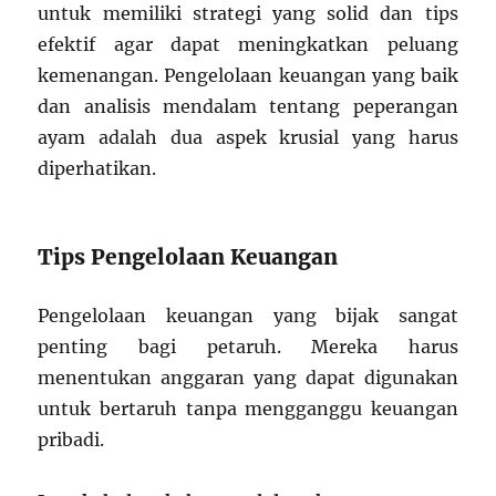
untuk memiliki strategi yang solid dan tips
efektif agar dapat meningkatkan peluang
kemenangan. Pengelolaan keuangan yang baik
dan analisis mendalam tentang peperangan
ayam adalah dua aspek krusial yang harus
diperhatikan.
Tips Pengelolaan Keuangan
Pengelolaan keuangan yang bijak sangat
penting bagi petaruh. Mereka harus
menentukan anggaran yang dapat digunakan
untuk bertaruh tanpa mengganggu keuangan
pribadi.