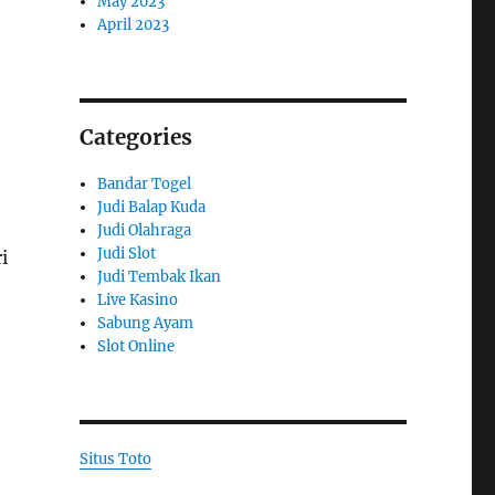
May 2023
April 2023
Categories
Bandar Togel
Judi Balap Kuda
Judi Olahraga
Judi Slot
i
Judi Tembak Ikan
Live Kasino
Sabung Ayam
Slot Online
Situs Toto