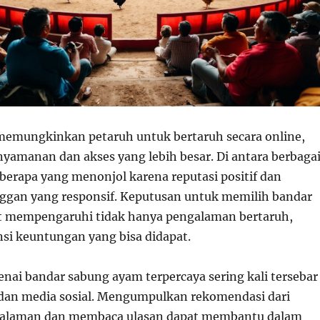
emungkinkan petaruh untuk bertaruh secara online,
amanan dan akses yang lebih besar. Di antara berbaga
eberapa yang menonjol karena reputasi positif dan
ggan yang responsif. Keputusan untuk memilih bandar
t mempengaruhi tidak hanya pengalaman bertaruh,
nsi keuntungan yang bisa didapat.
nai bandar sabung ayam terpercaya sering kali tersebar
 dan media sosial. Mengumpulkan rekomendasi dari
alaman dan membaca ulasan dapat membantu dalam