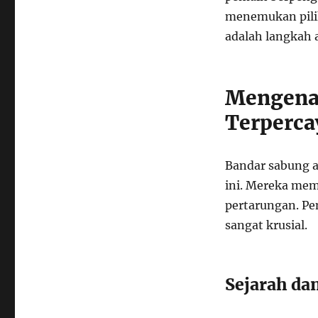
menemukan pili
adalah langkah a
Mengena
Terperca
Bandar sabung a
ini. Mereka mem
pertarungan. Pe
sangat krusial.
Sejarah da