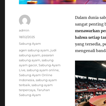
Dalam dunia sa
sangat penting 
Author
admin
menawarkan pen
Posted
18/02/2025
bahwa setiap ta
on
Categories
Sabung Ayam
yang tersedia, 
Tags
agen sabung ayam
,
judi
mengenali banda
sabung ayam
,
pasaran
sabung ayam
,
sabung
ayam gacor
,
Sabung Ayam
Live
,
sabung ayam online
,
Sabung Ayam Online
Indonesia
,
sabung ayam
terbaik
,
sabung ayam
terpercaya
,
Taruhan
Sabung Ayam