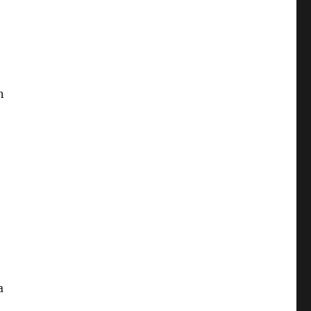
n
,
a