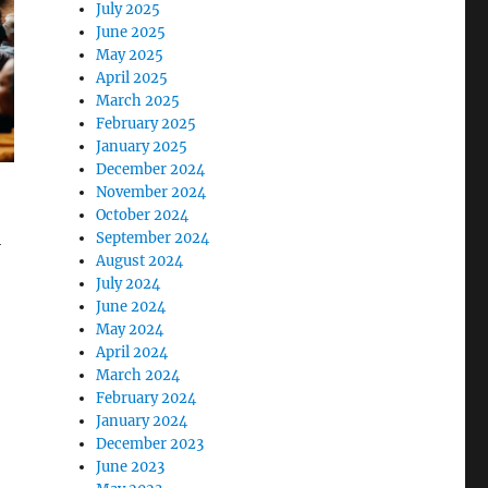
July 2025
June 2025
May 2025
April 2025
March 2025
February 2025
January 2025
December 2024
November 2024
October 2024
i
September 2024
August 2024
July 2024
June 2024
May 2024
April 2024
March 2024
February 2024
January 2024
December 2023
June 2023