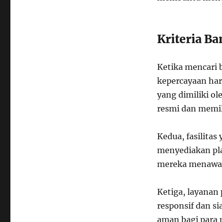
Kriteria B
Ketika mencari 
kepercayaan haru
yang dimiliki ol
resmi dan memil
Kedua, fasilitas
menyediakan pla
mereka menawark
Ketiga, layanan
responsif dan s
aman bagi para 