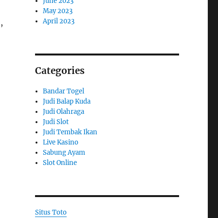
June 2023
May 2023
April 2023
,
Categories
Bandar Togel
Judi Balap Kuda
Judi Olahraga
Judi Slot
Judi Tembak Ikan
Live Kasino
Sabung Ayam
Slot Online
Situs Toto