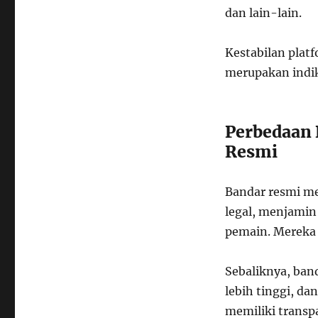
dan lain-lain.
Kestabilan pla
merupakan indik
Perbedaan 
Resmi
Bandar resmi mem
legal, menjami
pemain. Mereka 
Sebaliknya, band
lebih tinggi, da
memiliki transp