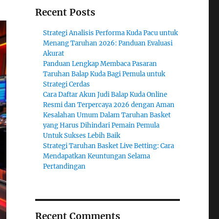
Recent Posts
Strategi Analisis Performa Kuda Pacu untuk
Menang Taruhan 2026: Panduan Evaluasi
Akurat
Panduan Lengkap Membaca Pasaran
Taruhan Balap Kuda Bagi Pemula untuk
Strategi Cerdas
Cara Daftar Akun Judi Balap Kuda Online
Resmi dan Terpercaya 2026 dengan Aman
Kesalahan Umum Dalam Taruhan Basket
yang Harus Dihindari Pemain Pemula
Untuk Sukses Lebih Baik
Strategi Taruhan Basket Live Betting: Cara
Mendapatkan Keuntungan Selama
Pertandingan
Recent Comments