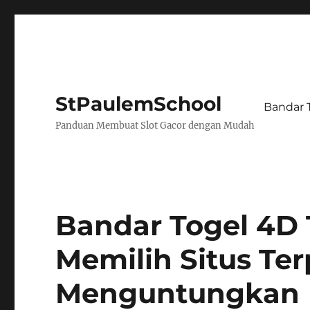
StPaulemSchool
Bandar 
Panduan Membuat Slot Gacor dengan Mudah
Bandar Togel 4D 
Memilih Situs Te
Menguntungkan