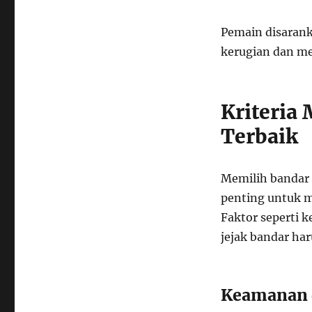
Pemain disaran
kerugian dan m
Kriteria
Terbaik
Memilih bandar
penting untuk 
Faktor seperti 
jejak bandar har
Keamanan d