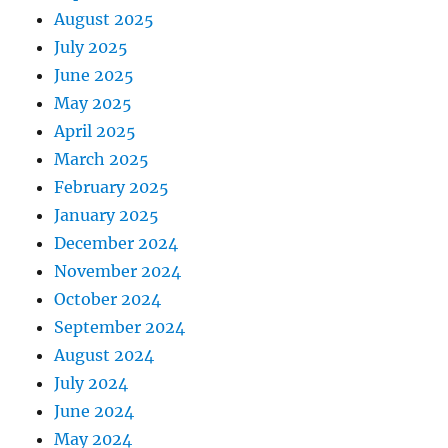
August 2025
July 2025
June 2025
May 2025
April 2025
March 2025
February 2025
January 2025
December 2024
November 2024
October 2024
September 2024
August 2024
July 2024
June 2024
May 2024