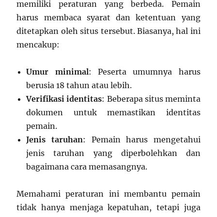
memiliki peraturan yang berbeda. Pemain
harus membaca syarat dan ketentuan yang
ditetapkan oleh situs tersebut. Biasanya, hal ini
mencakup:
Umur minimal
: Peserta umumnya harus
berusia 18 tahun atau lebih.
Verifikasi identitas
: Beberapa situs meminta
dokumen untuk memastikan identitas
pemain.
Jenis taruhan
: Pemain harus mengetahui
jenis taruhan yang diperbolehkan dan
bagaimana cara memasangnya.
Memahami peraturan ini membantu pemain
tidak hanya menjaga kepatuhan, tetapi juga