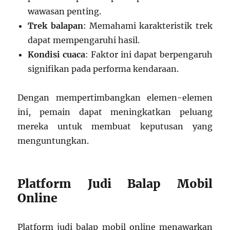
wawasan penting.
Trek balapan
: Memahami karakteristik trek
dapat mempengaruhi hasil.
Kondisi cuaca
: Faktor ini dapat berpengaruh
signifikan pada performa kendaraan.
Dengan mempertimbangkan elemen-elemen
ini, pemain dapat meningkatkan peluang
mereka untuk membuat keputusan yang
menguntungkan.
Platform Judi Balap Mobil
Online
Platform judi balap mobil online menawarkan