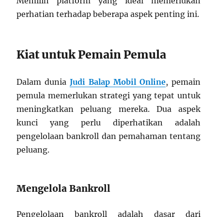
Memilih platform yang ideal memerlukan
perhatian terhadap beberapa aspek penting ini.
Kiat untuk Pemain Pemula
Dalam dunia
Judi Balap Mobil Online
, pemain
pemula memerlukan strategi yang tepat untuk
meningkatkan peluang mereka. Dua aspek
kunci yang perlu diperhatikan adalah
pengelolaan bankroll dan pemahaman tentang
peluang.
Mengelola Bankroll
Pengelolaan bankroll adalah dasar dari