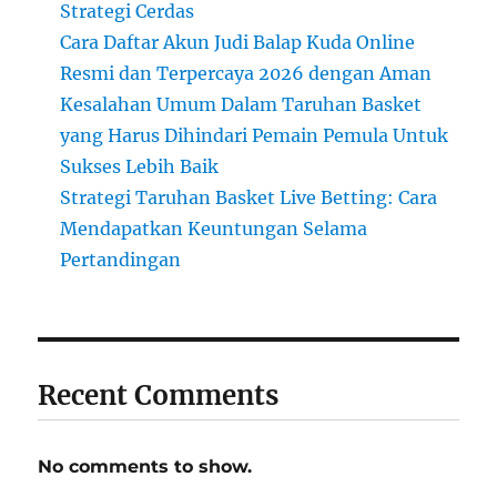
Strategi Cerdas
Cara Daftar Akun Judi Balap Kuda Online
Resmi dan Terpercaya 2026 dengan Aman
Kesalahan Umum Dalam Taruhan Basket
yang Harus Dihindari Pemain Pemula Untuk
Sukses Lebih Baik
Strategi Taruhan Basket Live Betting: Cara
Mendapatkan Keuntungan Selama
Pertandingan
Recent Comments
No comments to show.