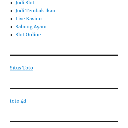
Judi Slot
Judi Tembak Ikan
Live Kasino
Sabung Ayam
Slot Online
Situs Toto
toto 4d