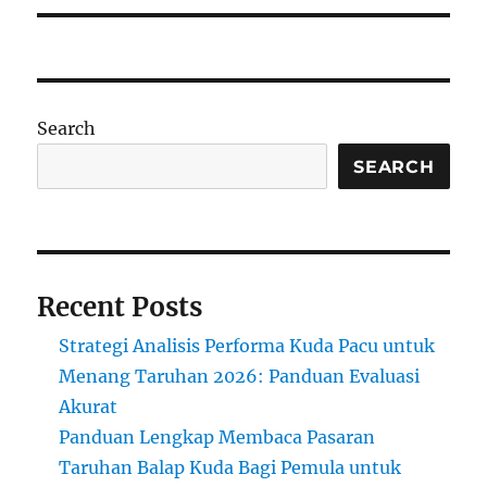
Search
SEARCH
Recent Posts
Strategi Analisis Performa Kuda Pacu untuk
Menang Taruhan 2026: Panduan Evaluasi
Akurat
Panduan Lengkap Membaca Pasaran
Taruhan Balap Kuda Bagi Pemula untuk