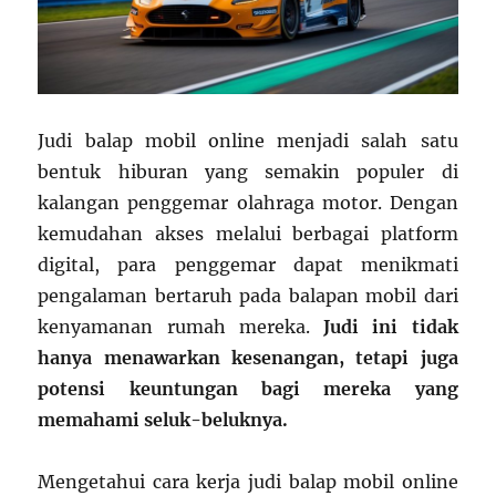
Judi balap mobil online menjadi salah satu
bentuk hiburan yang semakin populer di
kalangan penggemar olahraga motor. Dengan
kemudahan akses melalui berbagai platform
digital, para penggemar dapat menikmati
pengalaman bertaruh pada balapan mobil dari
kenyamanan rumah mereka.
Judi ini tidak
hanya menawarkan kesenangan, tetapi juga
potensi keuntungan bagi mereka yang
memahami seluk-beluknya.
Mengetahui cara kerja judi balap mobil online