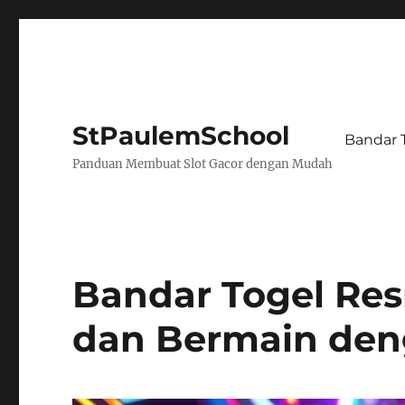
StPaulemSchool
Bandar 
Panduan Membuat Slot Gacor dengan Mudah
Bandar Togel Re
dan Bermain de