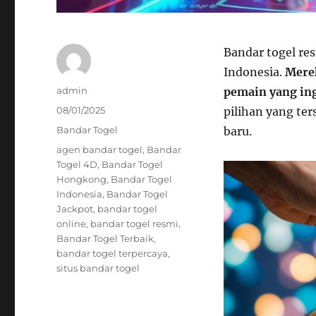
Bandar togel re
Indonesia.
Mere
Author
admin
pemain yang in
Posted
08/01/2025
pilihan yang te
on
Categories
Bandar Togel
baru.
Tags
agen bandar togel
,
Bandar
Togel 4D
,
Bandar Togel
Hongkong
,
Bandar Togel
Indonesia
,
Bandar Togel
Jackpot
,
bandar togel
online
,
bandar togel resmi
,
Bandar Togel Terbaik
,
bandar togel terpercaya
,
situs bandar togel