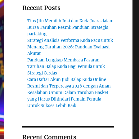
Recent Posts
Tips Jitu Memilih Joki dan Kuda Juara dalam
Bursa Taruhan Resmi: Panduan Strategis
partaking
Strategi Analisis Performa Kuda Pacu untuk
Menang Taruhan 2026: Panduan Evaluasi
Akurat
Panduan Lengkap Membaca Pasaran
Taruhan Balap Kuda Bagi Pemula untuk
Strategi Cerdas
Cara Daftar Akun Judi Balap Kuda Online
Resmi dan Terpercaya 2026 dengan Aman
Kesalahan Umum Dalam Taruhan Basket
yang Harus Dihindari Pemain Pemula
Untuk Sukses Lebih Baik
Recent Comments