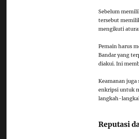
Sebelum memilih
tersebut memili
mengikuti aturan
Pemain harus men
Bandar yang ter
diakui. Ini mem
Keamanan juga 
enkripsi untuk 
langkah-langkah
Reputasi d