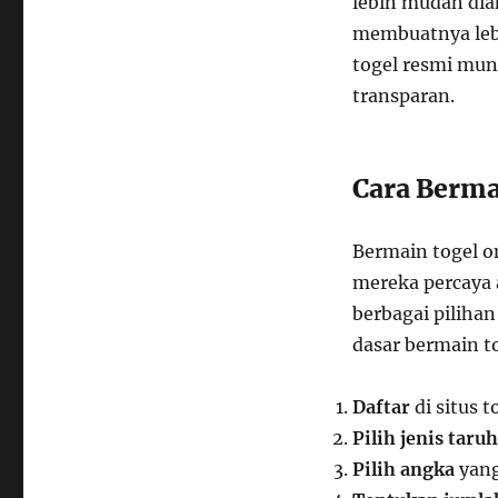
lebih mudah dia
membuatnya lebi
togel resmi mun
transparan.
Cara Berma
Bermain togel o
mereka percaya
berbagai pilihan
dasar bermain to
Daftar
di situs t
Pilih jenis taru
Pilih angka
yang