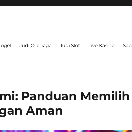
Togel
Judi Olahraga
Judi Slot
Live Kasino
Sab
smi: Panduan Memilih
ngan Aman