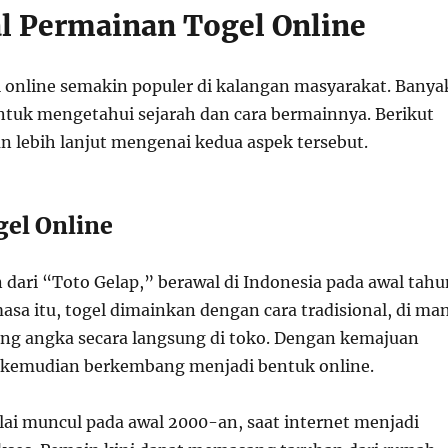
 Permainan Togel Online
 online semakin populer di kalangan masyarakat. Banya
untuk mengetahui sejarah dan cara bermainnya. Berikut
n lebih lanjut mengenai kedua aspek tersebut.
gel Online
 dari “Toto Gelap,” berawal di Indonesia pada awal tahu
asa itu, togel dimainkan dengan cara tradisional, di ma
g angka secara langsung di toko. Dengan kemajuan
l kemudian berkembang menjadi bentuk online.
lai muncul pada awal 2000-an, saat internet menjadi