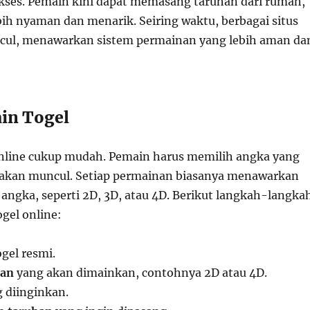
kses. Pemain kini dapat memasang taruhan dari rumah,
h nyaman dan menarik. Seiring waktu, berbagai situs
cul, menawarkan sistem permainan yang lebih aman da
in Togel
nline cukup mudah. Pemain harus memilih angka yang
 akan muncul. Setiap permainan biasanya menawarkan
 angka, seperti 2D, 3D, atau 4D. Berikut langkah-langka
gel online:
ogel resmi.
han
yang akan dimainkan, contohnya 2D atau 4D.
 diinginkan.