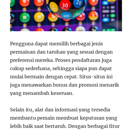
Pengguna dapat memilih berbagai jenis
permainan dan taruhan yang sesuai dengan
preferensi mereka. Proses pendaftaran juga
cukup sederhana, sehingga siapa pun dapat
mulai bermain dengan cepat. Situs-situs ini
juga menawarkan bonus dan promosi menarik
yang menambah keseruan.
Selain itu, alat dan informasi yang tersedia
membantu pemain membuat keputusan yang
lebih baik saat bertaruh. Dengan berbagai fitur