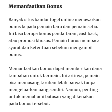
Memanfaatkan Bonus
Banyak situs bandar togel online menawarkan
bonus kepada pemain baru dan pemain setia.
Ini bisa berupa bonus pendaftaran, cashback,
atau promosi khusus. Pemain harus membaca
syarat dan ketentuan sebelum mengambil
bonus.
Memanfaatkan bonus dapat memberikan dana
tambahan untuk bermain. Ini artinya, pemain
bisa memasang taruhan lebih banyak tanpa
mengeluarkan uang sendiri. Namun, penting
untuk memahami batasan yang dikenakan
pada bonus tersebut.