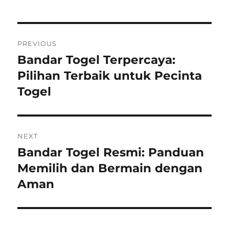
Post
PREVIOUS
navigation
Bandar Togel Terpercaya:
Previous
post:
Pilihan Terbaik untuk Pecinta
Togel
NEXT
Bandar Togel Resmi: Panduan
Next
post:
Memilih dan Bermain dengan
Aman