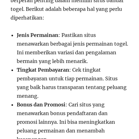
berperan penting dalam memilih situs bandar
togel. Berikut adalah beberapa hal yang perlu
diperhatikan:
Jenis Permainan
: Pastikan situs
menawarkan berbagai jenis permainan togel.
Ini memberikan variasi dan pengalaman
bermain yang lebih menarik.
Tingkat Pembayaran
: Cek tingkat
pembayaran untuk tiap permainan. Situs
yang baik harus transparan tentang peluang
menang.
Bonus dan Promosi
: Cari situs yang
menawarkan bonus pendaftaran dan
promosi lainnya. Ini bisa meningkatkan
peluang permainan dan menambah