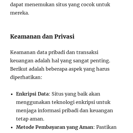
dapat menemukan situs yang cocok untuk
mereka.
Keamanan dan Privasi
Keamanan data pribadi dan transaksi
keuangan adalah hal yang sangat penting.
Berikut adalah beberapa aspek yang harus
diperhatikan:
Enkripsi Data
: Situs yang baik akan
menggunakan teknologi enkripsi untuk
menjaga informasi pribadi dan keuangan
tetap aman.
Metode Pembayaran yang Aman
: Pastikan