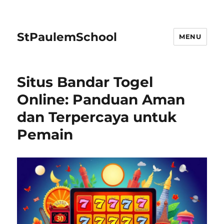
StPaulemSchool
MENU
Situs Bandar Togel
Online: Panduan Aman
dan Terpercaya untuk
Pemain