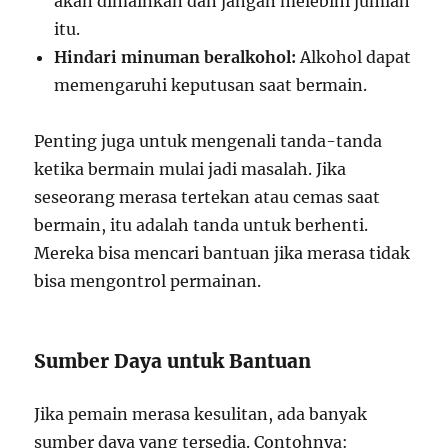
akan dimainkan dan jangan melebihi jumlah
itu.
Hindari minuman beralkohol:
Alkohol dapat
memengaruhi keputusan saat bermain.
Penting juga untuk mengenali tanda-tanda
ketika bermain mulai jadi masalah. Jika
seseorang merasa tertekan atau cemas saat
bermain, itu adalah tanda untuk berhenti.
Mereka bisa mencari bantuan jika merasa tidak
bisa mengontrol permainan.
Sumber Daya untuk Bantuan
Jika pemain merasa kesulitan, ada banyak
sumber daya yang tersedia. Contohnya: