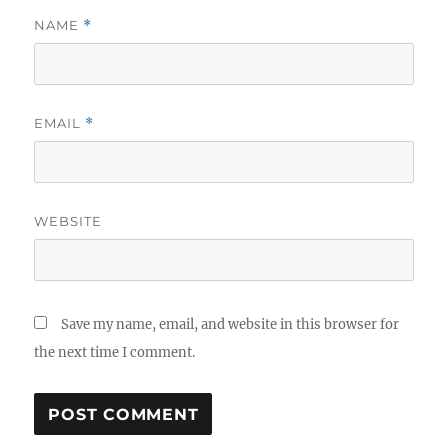
NAME
*
EMAIL
*
WEBSITE
Save my name, email, and website in this browser for
the next time I comment.