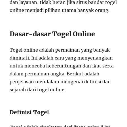
dan layanan, tidak heran jika situs bandar togel
online menjadi pilihan utama banyak orang.
Dasar-dasar Togel Online
Togel online adalah permainan yang banyak
diminati. Ini adalah cara yang menyenangkan
untuk mencoba keberuntungan dan ikut serta
dalam permainan angka. Berikut adalah
penjelasan mendalam mengenai definisi dan
sejarah dari togel online.
Definisi Togel