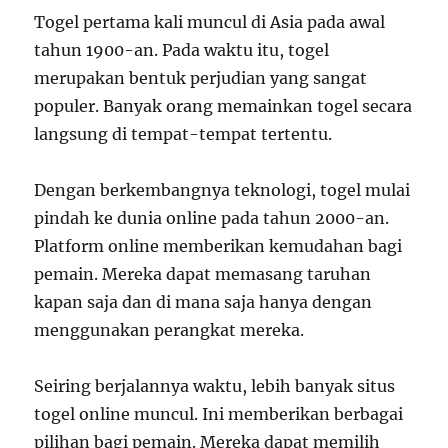
Togel pertama kali muncul di Asia pada awal
tahun 1900-an. Pada waktu itu, togel
merupakan bentuk perjudian yang sangat
populer. Banyak orang memainkan togel secara
langsung di tempat-tempat tertentu.
Dengan berkembangnya teknologi, togel mulai
pindah ke dunia online pada tahun 2000-an.
Platform online memberikan kemudahan bagi
pemain. Mereka dapat memasang taruhan
kapan saja dan di mana saja hanya dengan
menggunakan perangkat mereka.
Seiring berjalannya waktu, lebih banyak situs
togel online muncul. Ini memberikan berbagai
pilihan bagi pemain. Mereka dapat memilih