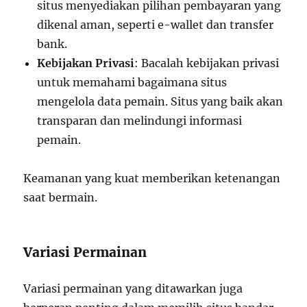
situs menyediakan pilihan pembayaran yang
dikenal aman, seperti e-wallet dan transfer
bank.
Kebijakan Privasi
: Bacalah kebijakan privasi
untuk memahami bagaimana situs
mengelola data pemain. Situs yang baik akan
transparan dan melindungi informasi
pemain.
Keamanan yang kuat memberikan ketenangan
saat bermain.
Variasi Permainan
Variasi permainan yang ditawarkan juga