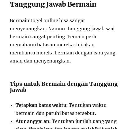
Tanggung Jawab Bermain
Bermain togel online bisa sangat
menyenangkan. Namun, tanggung jawab saat
bermain sangat penting. Pemain perlu
memahami batasan mereka. Ini akan
membantu mereka bermain dengan cara yang
aman dan menyenangkan.
Tips untuk Bermain dengan Tanggung
Jawab
Tetapkan batas waktu:
Tentukan waktu
bermain dan patuhi batas tersebut.
Atur anggaran:
Tentukan jumlah uang yang