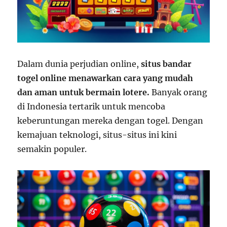
Dalam dunia perjudian online,
situs bandar
togel online menawarkan cara yang mudah
dan aman untuk bermain lotere.
Banyak orang
di Indonesia tertarik untuk mencoba
keberuntungan mereka dengan togel. Dengan
kemajuan teknologi, situs-situs ini kini
semakin populer.