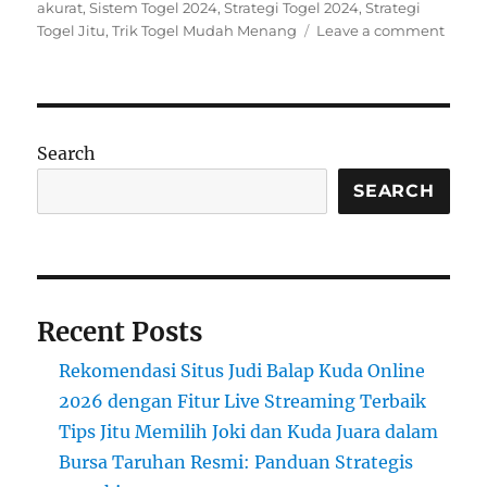
akurat
,
Sistem Togel 2024
,
Strategi Togel 2024
,
Strategi
on
Togel Jitu
,
Trik Togel Mudah Menang
Leave a comment
Band
Togel
Muda
Mena
–
Search
Kiat
Terba
SEARCH
2024
Recent Posts
Rekomendasi Situs Judi Balap Kuda Online
2026 dengan Fitur Live Streaming Terbaik
Tips Jitu Memilih Joki dan Kuda Juara dalam
Bursa Taruhan Resmi: Panduan Strategis