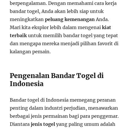
berpengalaman. Dengan memahami cara kerja
bandar togel, Anda akan lebih siap untuk
meningkatkan
peluang kemenangan
Anda.
Mari kita eksplor lebih dalam mengenai
kiat
terbaik
untuk memilih bandar togel yang tepat
dan mengapa mereka menjadi pilihan favorit di
kalangan pemain.
Pengenalan Bandar Togel di
Indonesia
Bandar togel di Indonesia memegang peranan
penting dalam industri perjudian, menawarkan
berbagai jenis permainan bagi para penggemar.
Diantara
jenis togel
yang paling umum adalah