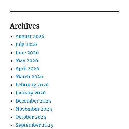
Archives
August 2026
July 2026
June 2026
May 2026
April 2026
March 2026
February 2026
January 2026
December 2025
November 2025
October 2025
September 2025