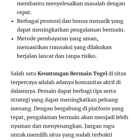
membantu menyelesaikan masalah dengan
cepat.
Berbagai promosi dan bonus menarik yang
dapat meningkatkan pengalaman bermain.
Metode pembayaran yang aman,
memastikan transaksi yang dilakukan
berjalan lancar dan tanpa risiko.
Salah satu
Keuntungan Bermain Togel
di situs
terpercaya adalah adanya komunitas aktif di
dalamnya. Pemain dapat berbagi tips serta
strategi yang dapat meningkatkan peluang
menang. Dengan bergabung di platform yang
tepat, pengalaman bermain akan menjadi lebih
nyaman dan menyenangkan. Jangan ragu
untuk memilih situs yang sudah terbukti