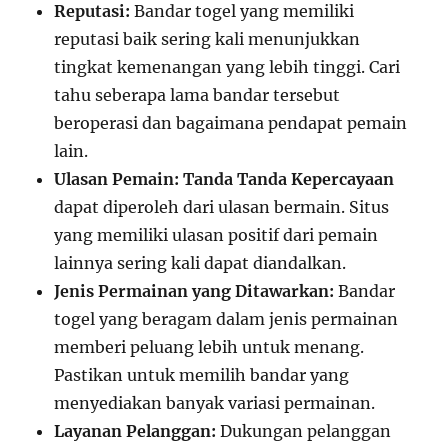
Reputasi:
Bandar togel yang memiliki
reputasi baik sering kali menunjukkan
tingkat kemenangan yang lebih tinggi. Cari
tahu seberapa lama bandar tersebut
beroperasi dan bagaimana pendapat pemain
lain.
Ulasan Pemain:
Tanda Tanda Kepercayaan
dapat diperoleh dari ulasan bermain. Situs
yang memiliki ulasan positif dari pemain
lainnya sering kali dapat diandalkan.
Jenis Permainan yang Ditawarkan:
Bandar
togel yang beragam dalam jenis permainan
memberi peluang lebih untuk menang.
Pastikan untuk memilih bandar yang
menyediakan banyak variasi permainan.
Layanan Pelanggan:
Dukungan pelanggan