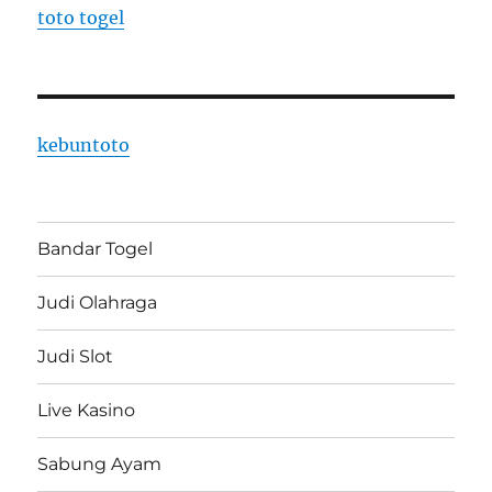
toto togel
kebuntoto
Bandar Togel
Judi Olahraga
Judi Slot
Live Kasino
Sabung Ayam