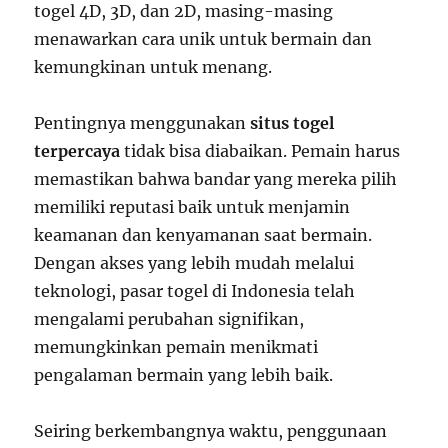
togel 4D, 3D, dan 2D, masing-masing
menawarkan cara unik untuk bermain dan
kemungkinan untuk menang.
Pentingnya menggunakan
situs togel
terpercaya
tidak bisa diabaikan. Pemain harus
memastikan bahwa bandar yang mereka pilih
memiliki reputasi baik untuk menjamin
keamanan dan kenyamanan saat bermain.
Dengan akses yang lebih mudah melalui
teknologi, pasar togel di Indonesia telah
mengalami perubahan signifikan,
memungkinkan pemain menikmati
pengalaman bermain yang lebih baik.
Seiring berkembangnya waktu, penggunaan