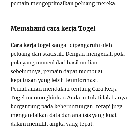
pemain mengoptimalkan peluang mereka.
Memahami cara kerja Togel
Cara kerja togel
sangat dipengaruhi oleh
peluang dan statistik. Dengan mengenali pola-
pola yang muncul dari hasil undian
sebelumnya, pemain dapat membuat
keputusan yang lebih terinformasi.
Pemahaman mendalam tentang Cara Kerja
Togel memungkinkan Anda untuk tidak hanya
bergantung pada keberuntungan, tetapi juga
mengandalkan data dan analisis yang kuat
dalam memilih angka yang tepat.