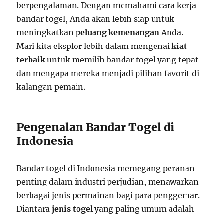
berpengalaman. Dengan memahami cara kerja
bandar togel, Anda akan lebih siap untuk
meningkatkan
peluang kemenangan
Anda.
Mari kita eksplor lebih dalam mengenai
kiat
terbaik
untuk memilih bandar togel yang tepat
dan mengapa mereka menjadi pilihan favorit di
kalangan pemain.
Pengenalan Bandar Togel di
Indonesia
Bandar togel di Indonesia memegang peranan
penting dalam industri perjudian, menawarkan
berbagai jenis permainan bagi para penggemar.
Diantara
jenis togel
yang paling umum adalah