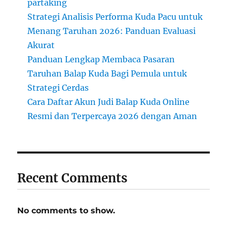
partaking
Strategi Analisis Performa Kuda Pacu untuk
Menang Taruhan 2026: Panduan Evaluasi
Akurat
Panduan Lengkap Membaca Pasaran
Taruhan Balap Kuda Bagi Pemula untuk
Strategi Cerdas
Cara Daftar Akun Judi Balap Kuda Online
Resmi dan Terpercaya 2026 dengan Aman
Recent Comments
No comments to show.