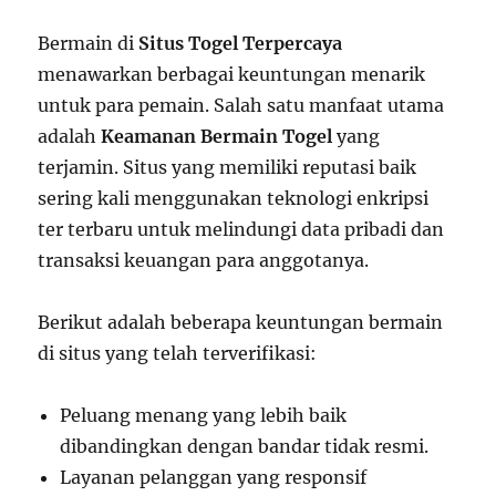
Bermain di
Situs Togel Terpercaya
menawarkan berbagai keuntungan menarik
untuk para pemain. Salah satu manfaat utama
adalah
Keamanan Bermain Togel
yang
terjamin. Situs yang memiliki reputasi baik
sering kali menggunakan teknologi enkripsi
ter terbaru untuk melindungi data pribadi dan
transaksi keuangan para anggotanya.
Berikut adalah beberapa keuntungan bermain
di situs yang telah terverifikasi:
Peluang menang yang lebih baik
dibandingkan dengan bandar tidak resmi.
Layanan pelanggan yang responsif