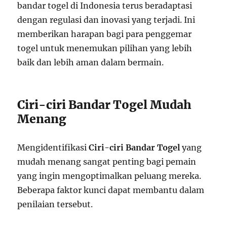
bandar togel di Indonesia terus beradaptasi
dengan regulasi dan inovasi yang terjadi. Ini
memberikan harapan bagi para penggemar
togel untuk menemukan pilihan yang lebih
baik dan lebih aman dalam bermain.
Ciri-ciri Bandar Togel Mudah
Menang
Mengidentifikasi
Ciri-ciri Bandar Togel
yang
mudah menang sangat penting bagi pemain
yang ingin mengoptimalkan peluang mereka.
Beberapa faktor kunci dapat membantu dalam
penilaian tersebut.