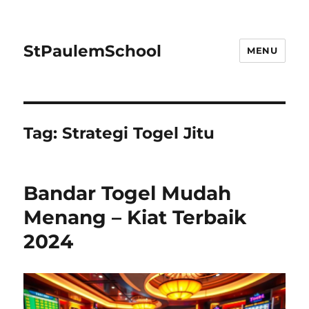
StPaulemSchool
MENU
Tag:
Strategi Togel Jitu
Bandar Togel Mudah
Menang – Kiat Terbaik
2024