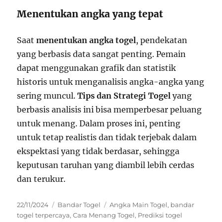
Menentukan angka yang tepat
Saat
menentukan angka togel
, pendekatan
yang berbasis data sangat penting. Pemain
dapat menggunakan grafik dan statistik
historis untuk menganalisis angka-angka yang
sering muncul.
Tips dan Strategi Togel
yang
berbasis analisis ini bisa memperbesar peluang
untuk menang. Dalam proses ini, penting
untuk tetap realistis dan tidak terjebak dalam
ekspektasi yang tidak berdasar, sehingga
keputusan taruhan yang diambil lebih cerdas
dan terukur.
Posted
Categories
Tags
22/11/2024
Bandar Togel
Angka Main Togel
,
bandar
on
togel terpercaya
,
Cara Menang Togel
,
Prediksi togel