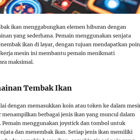
bak ikan menggabungkan elemen hiburan dengan
inan yang sederhana. Pemain menggunakan senjata
enembak ikan di layar, dengan tujuan mendapatkan poin
kerja mesin ini membantu pemain menikmati
ara maksimal.
mainan Tembak Ikan
lai dengan memasukkan koin atau token ke dalam mesi
yar menampilkan berbagai jenis ikan yang muncul dalam
. Pemain menggunakan joystick dan tombol untuk
jata dan menembak ikan. Setiap jenis ikan memiliki