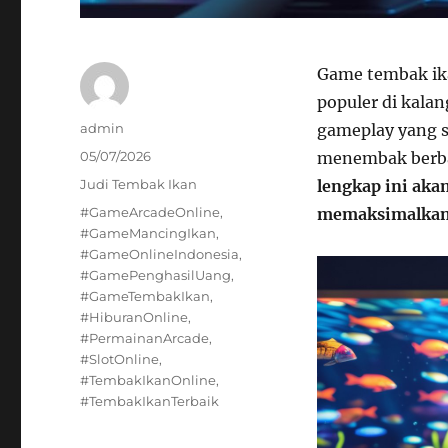
Game tembak ika
populer di kala
Author
admin
gameplay yang 
Posted
05/07/2026
menembak berba
on
Categories
Judi Tembak Ikan
lengkap ini aka
Tags
#GameArcadeOnline
,
memaksimalkan 
#GameMancingIkan
,
#GameOnlineIndonesia
,
#GamePenghasilUang
,
#GameTembakIkan
,
#HiburanOnline
,
#PermainanArcade
,
#SlotOnline
,
#TembakIkanOnline
,
#TembakIkanTerbaik