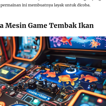
 permainan ini membuatnya layak untuk dicoba.
ja Mesin Game Tembak Ikan