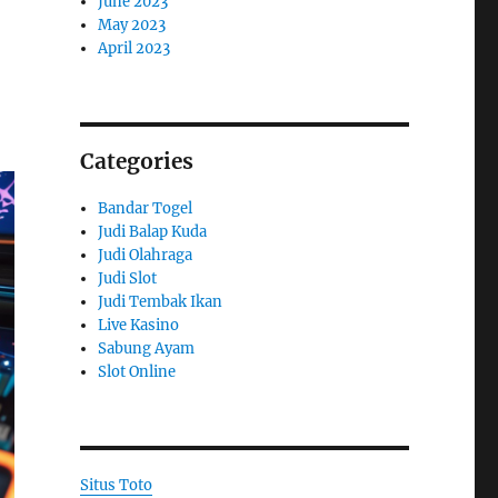
June 2023
May 2023
April 2023
Categories
Bandar Togel
Judi Balap Kuda
Judi Olahraga
Judi Slot
Judi Tembak Ikan
Live Kasino
Sabung Ayam
Slot Online
Situs Toto