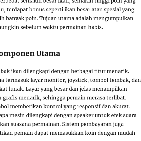
berbeda; semakin besar ikan, semakin tinggi poin yang
itu, terdapat bonus seperti ikan besar atau spesial yang
ih banyak poin. Tujuan utama adalah mengumpulkan
mungkin sebelum waktu permainan habis.
 Komponen Utama
ak ikan dilengkapi dengan berbagai fitur menarik.
termasuk layar monitor, joystick, tombol tembak, dan
at lunak. Layar yang besar dan jelas menampilkan
 grafis menarik, sehingga pemain merasa terlibat.
mbol memberikan kontrol yang responsif dan akurat.
rapa mesin dilengkapi dengan speaker untuk efek suara
kan suasana permainan. Sistem pembayaran juga
tikan pemain dapat memasukkan koin dengan mudah