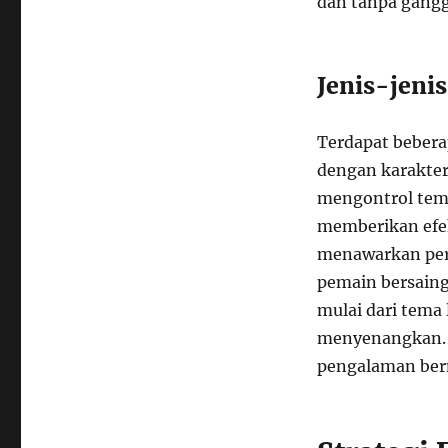
dan tanpa gang
Jenis-jeni
Terdapat bebera
dengan karakte
mengontrol tem
memberikan efek
menawarkan per
pemain bersaing
mulai dari tema 
menyenangkan. 
pengalaman ber