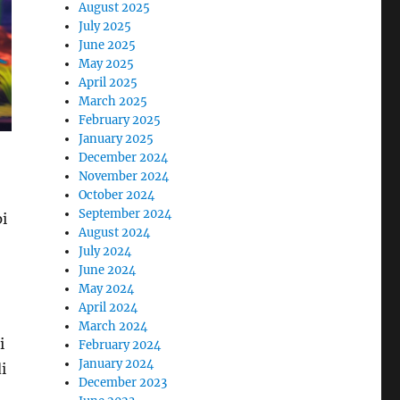
August 2025
July 2025
June 2025
May 2025
April 2025
March 2025
February 2025
January 2025
December 2024
November 2024
October 2024
September 2024
i
August 2024
July 2024
June 2024
May 2024
April 2024
March 2024
i
February 2024
January 2024
i
December 2023