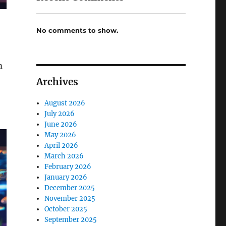
No comments to show.
m
Archives
August 2026
July 2026
June 2026
May 2026
April 2026
March 2026
February 2026
January 2026
December 2025
November 2025
October 2025
September 2025