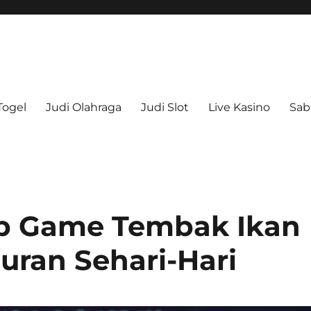
Togel
Judi Olahraga
Judi Slot
Live Kasino
Sab
p Game Tembak Ikan
uran Sehari-Hari