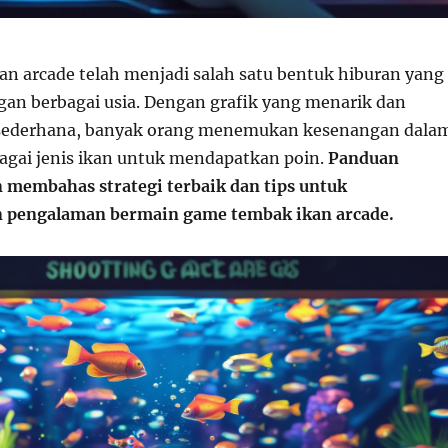
n arcade telah menjadi salah satu bentuk hiburan yang
ngan berbagai usia. Dengan grafik yang menarik dan
sederhana, banyak orang menemukan kesenangan dala
gai jenis ikan untuk mendapatkan poin.
Panduan
n membahas strategi terbaik dan tips untuk
pengalaman bermain game tembak ikan arcade.