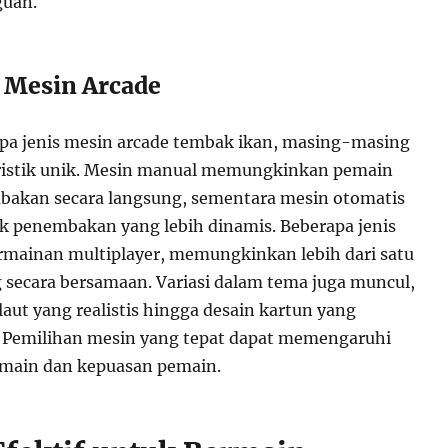
guan.
s Mesin Arcade
pa jenis mesin arcade tembak ikan, masing-masing
ristik unik. Mesin manual memungkinkan pemain
bakan secara langsung, sementara mesin otomatis
 penembakan yang lebih dinamis. Beberapa jenis
mainan multiplayer, memungkinkan lebih dari satu
 secara bersamaan. Variasi dalam tema juga muncul,
laut yang realistis hingga desain kartun yang
Pemilihan mesin yang tepat dapat memengaruhi
main dan kepuasan pemain.