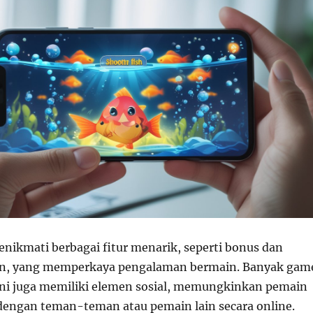
nikmati berbagai fitur menarik, seperti bonus dan
an, yang memperkaya pengalaman bermain. Banyak gam
ini juga memiliki elemen sosial, memungkinkan pemain
dengan teman-teman atau pemain lain secara online.