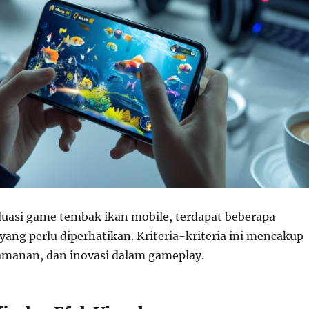
asi game tembak ikan mobile, terdapat beberapa
 yang perlu diperhatikan. Kriteria-kriteria ini mencakup
eamanan, dan inovasi dalam gameplay.