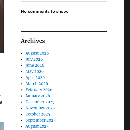
No comments to show.
Archives
August 2026
July 2026
June 2026
May 2026
April 2026
March 2026
February 2026
k
January 2026
a
December 2025
November 2025
October 2025
September 2025
August 2025