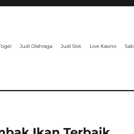
Togel
Judi Olahraga
Judi Slot
Live Kasino
Sab
bak Ikan Terbaik