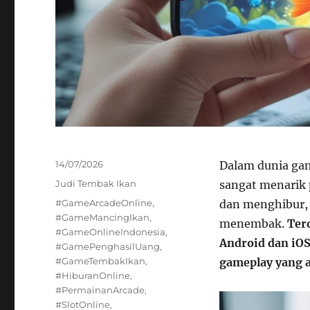
Posted
14/07/2026
Dalam dunia gam
on
Categories
Judi Tembak Ikan
sangat menarik
Tags
#GameArcadeOnline
,
dan menghibur,
#GameMancingIkan
,
menembak.
Ter
#GameOnlineIndonesia
,
Android dan iOS
#GamePenghasilUang
,
#GameTembakIkan
,
gameplay yang a
#HiburanOnline
,
#PermainanArcade
,
#SlotOnline
,