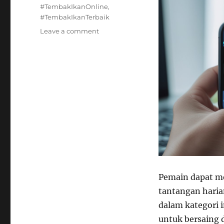
#TembakIkanOnline
,
#TembakIkanTerbaik
on
Leave a comment
Review
Game
Tembak
Ikan
Terbaik
Untuk
Android
Dan
iOS:
Pilihan
Terbaik
untuk
Penggemar
Pemain dapat me
Game
Seru
tantangan hari
dalam kategori 
untuk bersaing 