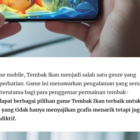
e mobile, Tembak Ikan menjadi salah satu genre yang
 perhatian. Game ini menawarkan pengalaman yang seru
 terutama bagi para penggemar permainan tembak-
dapat berbagai pilihan game Tembak Ikan terbaik untu
 yang tidak hanya menyajikan grafis menarik tetapi jug
diktif.