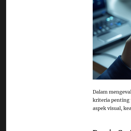
Dalam mengevalu
kriteria penting
aspek visual, k