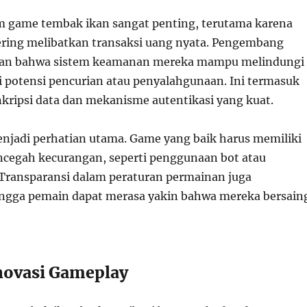
 game tembak ikan sangat penting, terutama karena
ering melibatkan transaksi uang nyata. Pengembang
an bahwa sistem keamanan mereka mampu melindungi
i potensi pencurian atau penyalahgunaan. Ini termasuk
kripsi data dan mekanisme autentikasi yang kuat.
menjadi perhatian utama. Game yang baik harus memiliki
cegah kecurangan, seperti penggunaan bot atau
. Transparansi dalam peraturan permainan juga
ingga pemain dapat merasa yakin bahwa mereka bersain
Inovasi Gameplay