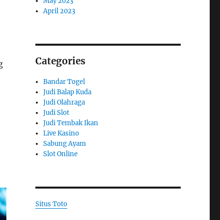
May 2023
April 2023
Categories
g
Bandar Togel
Judi Balap Kuda
Judi Olahraga
Judi Slot
Judi Tembak Ikan
Live Kasino
Sabung Ayam
Slot Online
Situs Toto