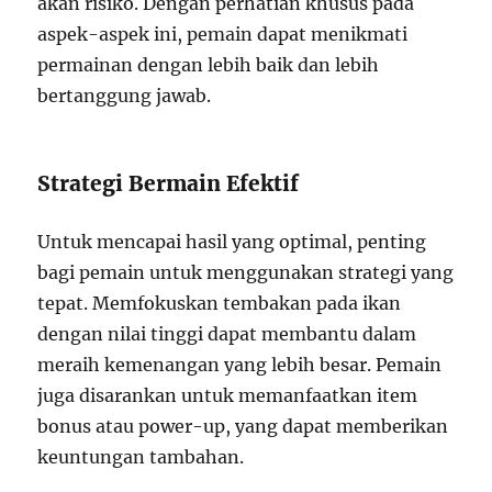
akan risiko. Dengan perhatian khusus pada
aspek-aspek ini, pemain dapat menikmati
permainan dengan lebih baik dan lebih
bertanggung jawab.
Strategi Bermain Efektif
Untuk mencapai hasil yang optimal, penting
bagi pemain untuk menggunakan strategi yang
tepat. Memfokuskan tembakan pada ikan
dengan nilai tinggi dapat membantu dalam
meraih kemenangan yang lebih besar. Pemain
juga disarankan untuk memanfaatkan item
bonus atau power-up, yang dapat memberikan
keuntungan tambahan.