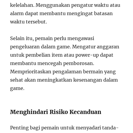
kelelahan. Menggunakan pengatur waktu atau
alarm dapat membantu mengingat batasan
waktu tersebut.
Selain itu, pemain perlu mengawasi
pengeluaran dalam game. Mengatur anggaran
untuk pembelian item atau power-up dapat
membantu mencegah pemborosan.
Memprioritaskan pengalaman bermain yang
sehat akan meningkatkan kesenangan dalam
game.
Menghindari Risiko Kecanduan
Penting bagi pemain untuk menyadari tanda-