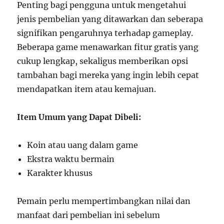
Penting bagi pengguna untuk mengetahui
jenis pembelian yang ditawarkan dan seberapa
signifikan pengaruhnya terhadap gameplay.
Beberapa game menawarkan fitur gratis yang
cukup lengkap, sekaligus memberikan opsi
tambahan bagi mereka yang ingin lebih cepat
mendapatkan item atau kemajuan.
Item Umum yang Dapat Dibeli:
Koin atau uang dalam game
Ekstra waktu bermain
Karakter khusus
Pemain perlu mempertimbangkan nilai dan
manfaat dari pembelian ini sebelum