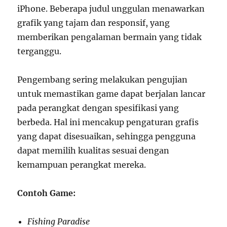
iPhone. Beberapa judul unggulan menawarkan
grafik yang tajam dan responsif, yang
memberikan pengalaman bermain yang tidak
terganggu.
Pengembang sering melakukan pengujian
untuk memastikan game dapat berjalan lancar
pada perangkat dengan spesifikasi yang
berbeda. Hal ini mencakup pengaturan grafis
yang dapat disesuaikan, sehingga pengguna
dapat memilih kualitas sesuai dengan
kemampuan perangkat mereka.
Contoh Game:
Fishing Paradise