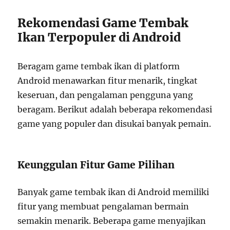
Rekomendasi Game Tembak
Ikan Terpopuler di Android
Beragam game tembak ikan di platform
Android menawarkan fitur menarik, tingkat
keseruan, dan pengalaman pengguna yang
beragam. Berikut adalah beberapa rekomendasi
game yang populer dan disukai banyak pemain.
Keunggulan Fitur Game Pilihan
Banyak game tembak ikan di Android memiliki
fitur yang membuat pengalaman bermain
semakin menarik. Beberapa game menyajikan