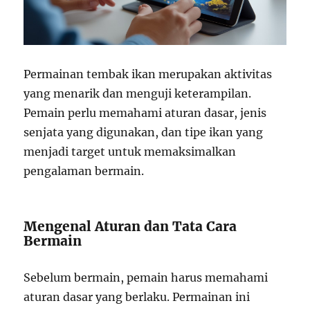
Permainan tembak ikan merupakan aktivitas
yang menarik dan menguji keterampilan.
Pemain perlu memahami aturan dasar, jenis
senjata yang digunakan, dan tipe ikan yang
menjadi target untuk memaksimalkan
pengalaman bermain.
Mengenal Aturan dan Tata Cara
Bermain
Sebelum bermain, pemain harus memahami
aturan dasar yang berlaku. Permainan ini