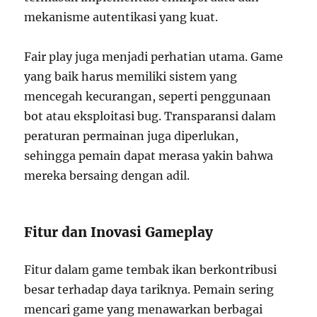
mekanisme autentikasi yang kuat.
Fair play juga menjadi perhatian utama. Game
yang baik harus memiliki sistem yang
mencegah kecurangan, seperti penggunaan
bot atau eksploitasi bug. Transparansi dalam
peraturan permainan juga diperlukan,
sehingga pemain dapat merasa yakin bahwa
mereka bersaing dengan adil.
Fitur dan Inovasi Gameplay
Fitur dalam game tembak ikan berkontribusi
besar terhadap daya tariknya. Pemain sering
mencari game yang menawarkan berbagai