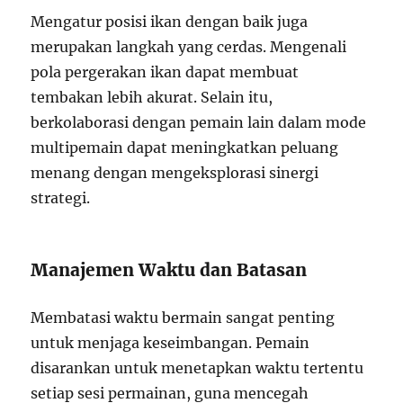
Mengatur posisi ikan dengan baik juga
merupakan langkah yang cerdas. Mengenali
pola pergerakan ikan dapat membuat
tembakan lebih akurat. Selain itu,
berkolaborasi dengan pemain lain dalam mode
multipemain dapat meningkatkan peluang
menang dengan mengeksplorasi sinergi
strategi.
Manajemen Waktu dan Batasan
Membatasi waktu bermain sangat penting
untuk menjaga keseimbangan. Pemain
disarankan untuk menetapkan waktu tertentu
setiap sesi permainan, guna mencegah