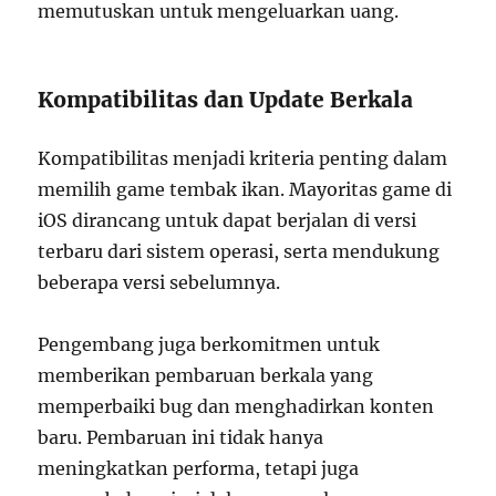
memutuskan untuk mengeluarkan uang.
Kompatibilitas dan Update Berkala
Kompatibilitas menjadi kriteria penting dalam
memilih game tembak ikan. Mayoritas game di
iOS dirancang untuk dapat berjalan di versi
terbaru dari sistem operasi, serta mendukung
beberapa versi sebelumnya.
Pengembang juga berkomitmen untuk
memberikan pembaruan berkala yang
memperbaiki bug dan menghadirkan konten
baru. Pembaruan ini tidak hanya
meningkatkan performa, tetapi juga