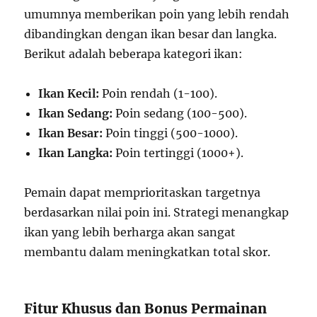
umumnya memberikan poin yang lebih rendah
dibandingkan dengan ikan besar dan langka.
Berikut adalah beberapa kategori ikan:
Ikan Kecil:
Poin rendah (1-100).
Ikan Sedang:
Poin sedang (100-500).
Ikan Besar:
Poin tinggi (500-1000).
Ikan Langka:
Poin tertinggi (1000+).
Pemain dapat memprioritaskan targetnya
berdasarkan nilai poin ini. Strategi menangkap
ikan yang lebih berharga akan sangat
membantu dalam meningkatkan total skor.
Fitur Khusus dan Bonus Permainan