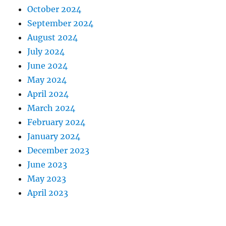
October 2024
September 2024
August 2024
July 2024
June 2024
May 2024
April 2024
March 2024
February 2024
January 2024
December 2023
June 2023
May 2023
April 2023