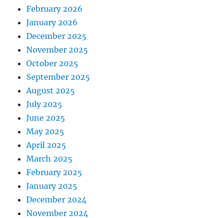
February 2026
January 2026
December 2025
November 2025
October 2025
September 2025
August 2025
July 2025
June 2025
May 2025
April 2025
March 2025
February 2025
January 2025
December 2024
November 2024