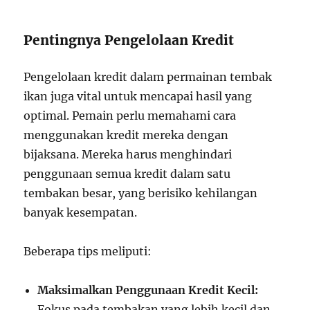
Pentingnya Pengelolaan Kredit
Pengelolaan kredit dalam permainan tembak
ikan juga vital untuk mencapai hasil yang
optimal. Pemain perlu memahami cara
menggunakan kredit mereka dengan
bijaksana. Mereka harus menghindari
penggunaan semua kredit dalam satu
tembakan besar, yang berisiko kehilangan
banyak kesempatan.
Beberapa tips meliputi:
Maksimalkan Penggunaan Kredit Kecil:
Fokus pada tembakan yang lebih kecil dan