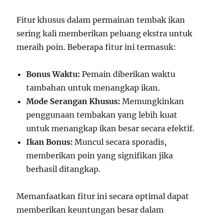
Fitur khusus dalam permainan tembak ikan
sering kali memberikan peluang ekstra untuk
meraih poin. Beberapa fitur ini termasuk:
Bonus Waktu:
Pemain diberikan waktu
tambahan untuk menangkap ikan.
Mode Serangan Khusus:
Memungkinkan
penggunaan tembakan yang lebih kuat
untuk menangkap ikan besar secara efektif.
Ikan Bonus:
Muncul secara sporadis,
memberikan poin yang signifikan jika
berhasil ditangkap.
Memanfaatkan fitur ini secara optimal dapat
memberikan keuntungan besar dalam