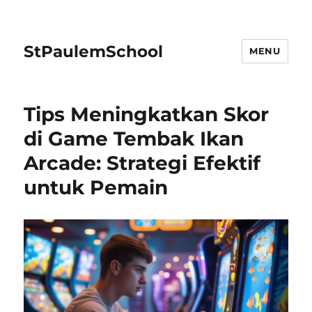
StPaulemSchool
MENU
Tips Meningkatkan Skor
di Game Tembak Ikan
Arcade: Strategi Efektif
untuk Pemain