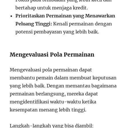
bertahap untuk menjaga kredit.
Prioritaskan Permainan yang Menawarkan
Peluang Tinggi:
Kenali permainan dengan
potensi pembayaran yang lebih baik.
Mengevaluasi Pola Permainan
Mengevaluasi pola permainan dapat
membantu pemain dalam membuat keputusan
yang lebih baik. Dengan memantau bagaimana
permainan berlangsung, mereka dapat
mengidentifikasi waktu-waktu ketika
kesempatan menang lebih tinggi.
Langkah-langkah yang bisa diambil: