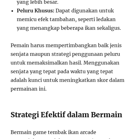
yang lebih besar.
Peluru Khusus:
Dapat digunakan untuk
memicu efek tambahan, seperti ledakan
yang menangkap beberapa ikan sekaligus.
Pemain harus mempertimbangkan baik jenis
senjata maupun strategi penggunaan peluru
untuk memaksimalkan hasil. Menggunakan
senjata yang tepat pada waktu yang tepat
adalah kunci untuk meningkatkan skor dalam
permainan ini.
Strategi Efektif dalam Bermain
Bermain game tembak ikan arcade