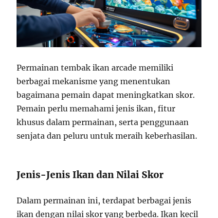
Permainan tembak ikan arcade memiliki
berbagai mekanisme yang menentukan
bagaimana pemain dapat meningkatkan skor.
Pemain perlu memahami jenis ikan, fitur
khusus dalam permainan, serta penggunaan
senjata dan peluru untuk meraih keberhasilan.
Jenis-Jenis Ikan dan Nilai Skor
Dalam permainan ini, terdapat berbagai jenis
ikan dengan nilai skor yang berbeda. Ikan kecil