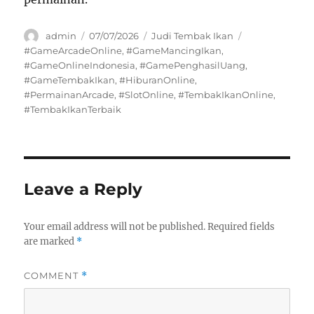
Author
Posted
Categories
Tags
admin
07/07/2026
Judi Tembak Ikan
on
#GameArcadeOnline
,
#GameMancingIkan
,
#GameOnlineIndonesia
,
#GamePenghasilUang
,
#GameTembakIkan
,
#HiburanOnline
,
#PermainanArcade
,
#SlotOnline
,
#TembakIkanOnline
,
#TembakIkanTerbaik
Leave a Reply
Your email address will not be published.
Required fields
are marked
*
COMMENT
*