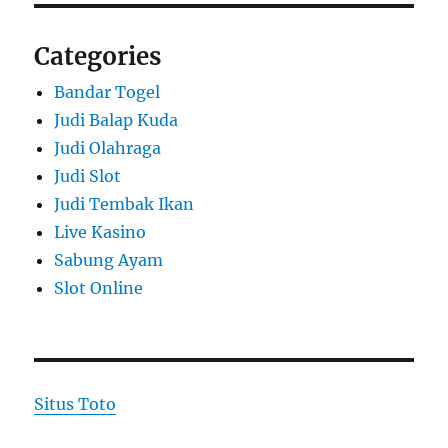
Categories
Bandar Togel
Judi Balap Kuda
Judi Olahraga
Judi Slot
Judi Tembak Ikan
Live Kasino
Sabung Ayam
Slot Online
Situs Toto