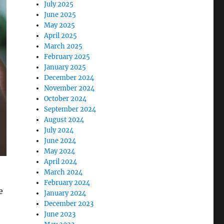
July 2025
June 2025
May 2025
April 2025
March 2025
February 2025
January 2025
December 2024
November 2024
October 2024
September 2024
August 2024
July 2024
June 2024
May 2024
April 2024
March 2024
February 2024
e
January 2024
December 2023
June 2023