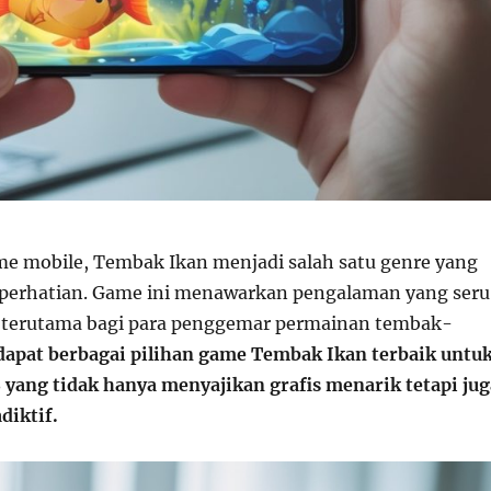
e mobile, Tembak Ikan menjadi salah satu genre yang
 perhatian. Game ini menawarkan pengalaman yang seru
 terutama bagi para penggemar permainan tembak-
dapat berbagai pilihan game Tembak Ikan terbaik untu
 yang tidak hanya menyajikan grafis menarik tetapi jug
diktif.