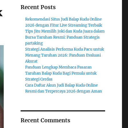
Recent Posts
k
Rekomendasi Situs Judi Balap Kuda Online
2026 dengan Fitur Live Streaming Terbaik
Tips Jitu Memilih Joki dan Kuda Juara dalam
Bursa Taruhan Resmi: Panduan Strategis
partaking
Strategi Analisis Performa Kuda Pacu untuk
Menang Taruhan 2026: Panduan Evaluasi
Akurat
Panduan Lengkap Membaca Pasaran
Taruhan Balap Kuda Bagi Pemula untuk
Strategi Cerdas
Cara Daftar Akun Judi Balap Kuda Online
Resmi dan Terpercaya 2026 dengan Aman
Recent Comments