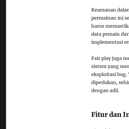
Keamanan dalam
permainan ini s
harus memastik
data pemain dar
implementasi en
Fair play juga 
sistem yang men
eksploitasi bug
diperlukan, seh
dengan adil.
Fitur dan 