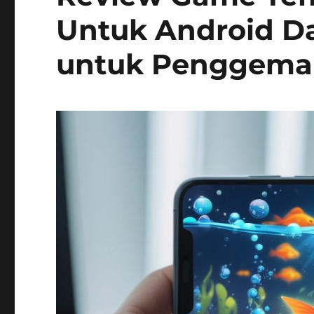
Untuk Android Da
untuk Penggema