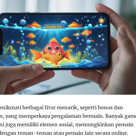
nikmati berbagai fitur menarik, seperti bonus dan
an, yang memperkaya pengalaman bermain. Banyak gam
ini juga memiliki elemen sosial, memungkinkan pemain
dengan teman-teman atau pemain lain secara online.