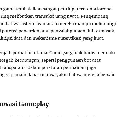
 game tembak ikan sangat penting, terutama karena
ering melibatkan transaksi uang nyata. Pengembang
an bahwa sistem keamanan mereka mampu melindungi
i potensi pencurian atau penyalahgunaan. Ini termasuk
kripsi data dan mekanisme autentikasi yang kuat.
menjadi perhatian utama. Game yang baik harus memiliki
cegah kecurangan, seperti penggunaan bot atau
. Transparansi dalam peraturan permainan juga
ingga pemain dapat merasa yakin bahwa mereka bersain
Inovasi Gameplay