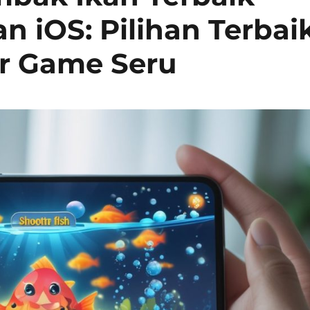
n iOS: Pilihan Terbai
r Game Seru