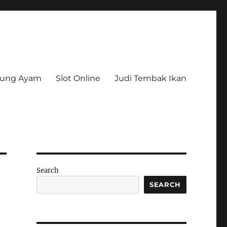
ung Ayam
Slot Online
Judi Tembak Ikan
Search
SEARCH